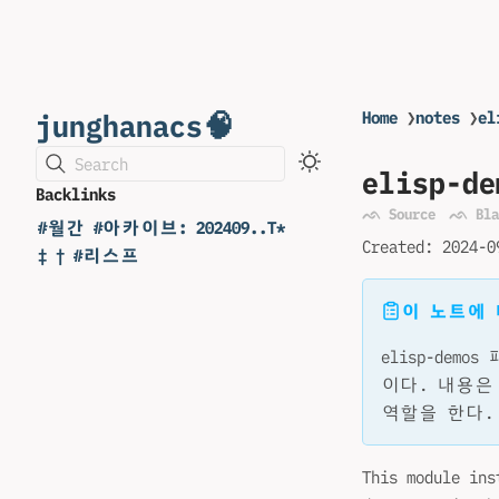
junghanacs🧠
Home
❯
notes
❯
el
Search
elisp-de
Backlinks
ᨒ Source
ᨒ Bla
#월간 #아카이브: 202409..T*
Created:
2024-0
‡ † #리스프
이 노트에
elisp-de
이다. 내용은
역할을 한다.
This module ins