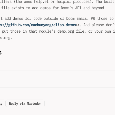
uffers (the ones help.el or helpful produces). The built
 file exists to add demos for Doom’s API and beyond.
’t add demos for code outside of Doom Emacs. PR those to
s://github.com/xuchunyang/elisp-demos
. And please don’
 put those in that module’s demo.org file, or your own i
s.org.
s
ky
Reply via Mastodon