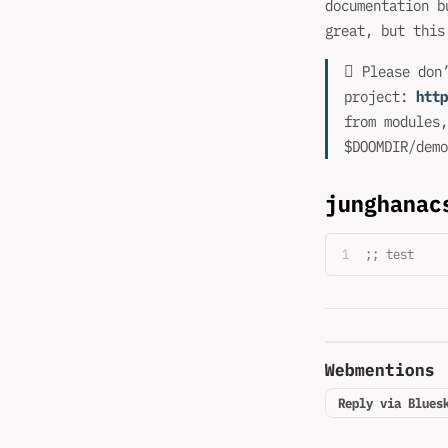
documentation b
great, but this
󰐃 Please don
project:
http
from modules,
$DOOMDIR/demo
junghanac
;; test
Webmentions
Reply via Blues