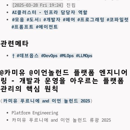
[2025-03-28 Fri 19:24]
진킴
AI클러스터 - 인프라 담당자 역할
#모음 #도서: #개발자 #페어 #프로그래밍 #코파일럿
#프롬프트 #에이전트
관련메타
† #데브옵스 #DevOps #MLOps #LLMOps
@카미유 @이언놀런드 플랫폼 엔지니어
링 - 개발과 운영을 아우르는 플랫폼
관리의 핵심 원칙
(
카미유 푸르니에 and 이언 놀런드 2025
)
Platform Engineering
카미유 푸르니에 and 이언 놀런드 류광 2025