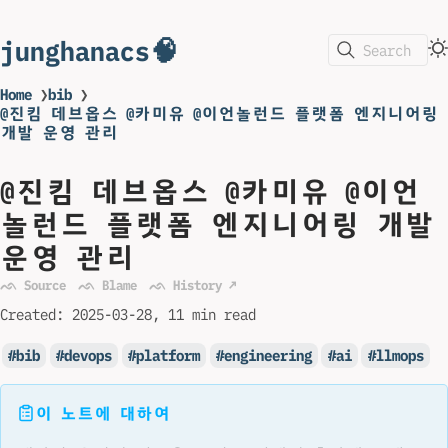
junghanacs🧠
Search
Home
❯
bib
❯
@진킴 데브옵스 @카미유 @이언놀런드 플랫폼 엔지니어링
개발 운영 관리
@진킴 데브옵스 @카미유 @이언
놀런드 플랫폼 엔지니어링 개발
운영 관리
ᨒ Source
ᨒ Blame
ᨒ History ↗
Created:
2025-03-28
11 min read
bib
devops
platform
engineering
ai
llmops
이 노트에 대하여