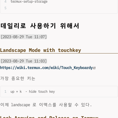
termux-setup-storage
데일리로 사용하기 위해서
[2023-08-29 Tue 11:07]
Landscape Mode with touchkey
[2023-08-29 Tue 11:03]
https://wiki.termux.com/wiki/Touch_Keyboardy
가장 중요한 키는
up + k  - hide touch key
이제 landscape 로 이맥스를 사용할 수 있다.
Lock Acquire and Release on Termux