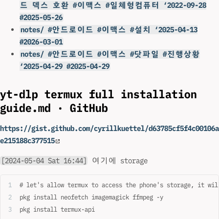
드 덱스 호환 #이맥스 #일체형컴퓨터 ‘2022-09-28
#2025-05-26
notes/ #안드로이드 #이맥스 #설치 ‘2025-04-13
#2026-03-01
notes/ #안드로이드 #이맥스 #닷파일 #진행상황
‘2025-04-29 #2025-04-29
yt-dlp termux full installation
guide.md · GitHub
https://gist.github.com/cyrillkuettel/d63785cf5f4c00106a
e215188c377515
[2024-05-04 Sat 16:44]
여기에 storage
# let's allow termux to access the phone's storage, it wil
pkg install neofetch imagemagick ffmpeg -y
pkg install termux-api