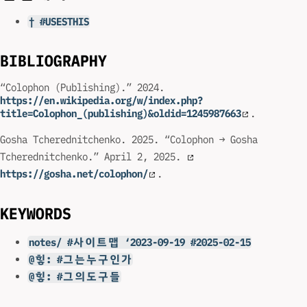
† #USESTHIS
BIBLIOGRAPHY
“Colophon (Publishing).” 2024.
https://en.wikipedia.org/w/index.php?
title=Colophon_(publishing)&oldid=1245987663
.
Gosha Tcherednitchenko. 2025. “Colophon → Gosha
Tcherednitchenko.” April 2, 2025.
https://gosha.net/colophon/
.
KEYWORDS
notes/ #사이트맵 ‘2023-09-19 #2025-02-15
@힣: #그는누구인가
@힣: #그의도구들