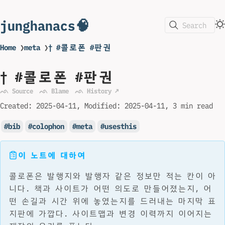
junghanacs🧠
Search
Home
❯
meta
❯
† #콜로폰 #판권
† #콜로폰 #판권
ᨒ Source
ᨒ Blame
ᨒ History ↗
Created:
2025-04-11
Modified:
2025-04-11
3 min read
bib
colophon
meta
usesthis
이 노트에 대하여
콜로폰은 발행지와 발행자 같은 정보만 적는 칸이 아
니다. 책과 사이트가 어떤 의도로 만들어졌는지, 어
떤 손길과 시간 위에 놓였는지를 드러내는 마지막 표
지판에 가깝다. 사이트맵과 변경 이력까지 이어지는