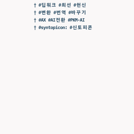
† #딥워크 #최선 #헌신
† #변환 #번역 #바꾸기
† #AX #AI전환 #PKM-AI
† #syntopicon: #신토피콘