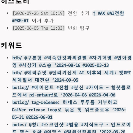
히스토리
[2026-07-25 Sat 10:19]
전환 추가
† #AX #AI전환
#PKM-AI
이거 추가
[2025-06-05 Thu 11:03]
변화 탐구
키워드
bib/ @구본형 #익숙한것과의결별 #자기혁명 #변화경
영 #사상가 #스승 ‘2024-08-16 #2025-03-13
bib/ @에릭슈밋 @헨리키신저 AI 이후의 세계: 챗GPT
세계질서 대전환 ‘2024-09-05
botlog/ #에이전트 #전환 #분신 #가이드 — 힣봇클로
드에서 pi-entwurf로 ‘2026-04-06 #2026-04-06
botlog/ tag-release: 하네스 투두를 거부하고
CalVer release loop로 묶은 힣 워크플로우 ‘2026-
05-31 #2026-06-01
notes/ @힣: #스크린샷 #범용 #지식도구 - 안드로이
드 덱스 호환 #이맥스 #일체형컴퓨터 ‘2022-09-28