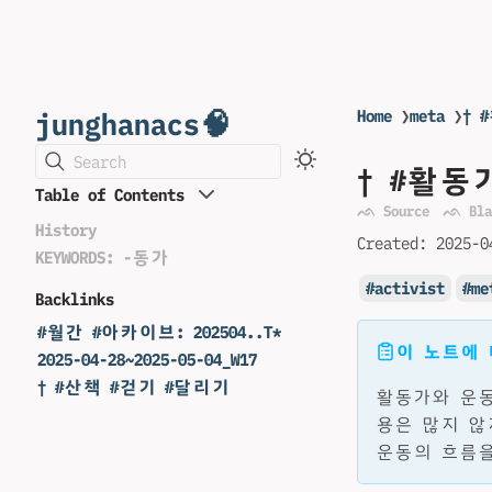
junghanacs🧠
Home
❯
meta
❯
† 
Search
† #활동
Table of Contents
ᨒ Source
ᨒ Bla
History
Created:
2025-0
KEYWORDS: -동가
activist
me
Backlinks
#월간 #아카이브: 202504..T*
이 노트에
2025-04-28~2025-05-04_W17
† #산책 #걷기 #달리기
활동가와 운동
용은 많지 않
운동의 흐름을