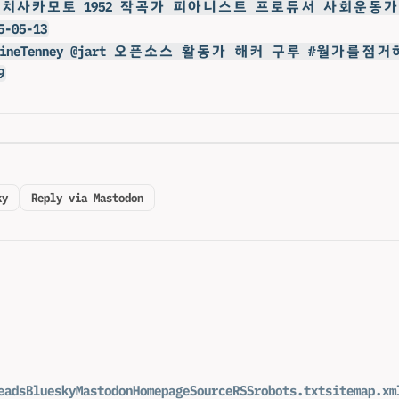
류이치사카모토 1952 작곡가 피아니스트 프로듀서 사회운동가 음
5-05-13
ustineTenney @jart 오픈소스 활동가 해커 구루 #월가를점거하라
9
ky
Reply via Mastodon
eads
Bluesky
Mastodon
Homepage
Source
RSS
robots.txt
sitemap.xm