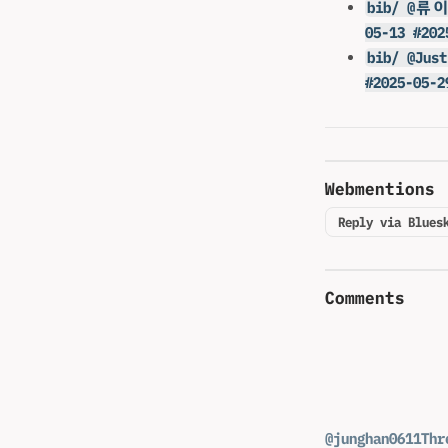
bib/ @
05-13 #202
bib/ @J
#2025-05-2
Webmentions
Reply via Blues
Comments
@junghan0611
Thr