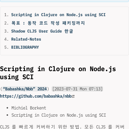
Scripting in Clojure on Node.js using SCI
목표 : 동작 코드 작성 패키징까지
Shadow CLJS User Guide 한글
Related-Notes
BIBLIOGRAPHY
Scripting in Clojure on Node.js
using SCI
(
“Babashka/Nbb” 2024
)
[2023-07-31 Mon 07:13]
https://github.com/babashka/nbb
Michiel Borkent
Scripting in Clojure on Node.js using SCI
CLJS 를 빠르게 커버하기 위한 방법. 모든 CLJS 를 커버