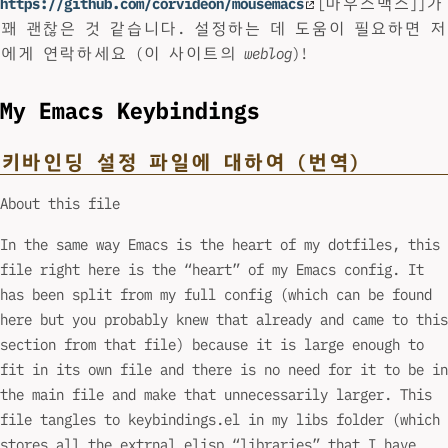
https://github.com/corvideon/mousemacs
[마우스맥스]]가
꽤 괜찮은 것 같습니다. 설정하는 데 도움이 필요하면 저
에게 연락하세요 (이 사이트의
weblog
)!
My Emacs Keybindings
키바인딩 설정 파일에 대하여 (번역)
About this file
In the same way Emacs is the heart of my dotfiles, this
file right here is the “heart” of my Emacs config. It
has been split from my full config (which can be found
here but you probably knew that already and came to this
section from that file) because it is large enough to
fit in its own file and there is no need for it to be in
the main file and make that unnecessarily larger. This
file tangles to keybindings.el in my libs folder (which
stores all the extrnal elisp “libraries” that I have