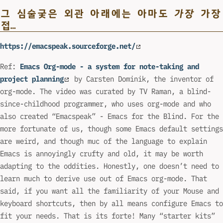
그 심술궂은 외관 아래에는 아마도
가장
가장
접…
https://emacspeak.sourceforge.net/
Ref:
Emacs Org-mode - a system for note-taking and
project planning
by Carsten Dominik, the inventor of
org-mode. The video was curated by TV Raman, a blind-
since-childhood programmer, who uses org-mode and who
also created “Emacspeak” - Emacs for the Blind. For the
more fortunate of us, though some Emacs default settings
are weird, and though muc of the language to explain
Emacs is annoyingly crufty and old, it may be worth
adapting to the oddities. Honestly, one doesn’t need to
learn much to derive use out of Emacs org-mode. That
said, if you want all the familiarity of your Mouse and
keyboard shortcuts, then by all means configure Emacs to
fit your needs. That is its forte! Many “starter kits”