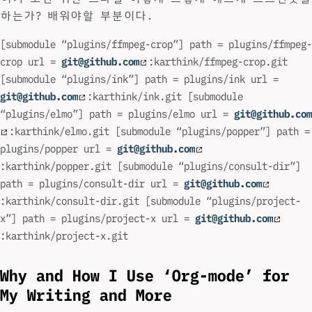
하는가? 배워야할 부분이다.
[submodule “plugins/ffmpeg-crop”] path = plugins/ffmpeg-
crop url =
git@github.com
:karthink/ffmpeg-crop.git
[submodule “plugins/ink”] path = plugins/ink url =
git@github.com
:karthink/ink.git [submodule
“plugins/elmo”] path = plugins/elmo url =
git@github.com
:karthink/elmo.git [submodule “plugins/popper”] path =
plugins/popper url =
git@github.com
:karthink/popper.git [submodule “plugins/consult-dir”]
path = plugins/consult-dir url =
git@github.com
:karthink/consult-dir.git [submodule “plugins/project-
x”] path = plugins/project-x url =
git@github.com
:karthink/project-x.git
Why and How I Use ‘Org-mode’ for
My Writing and More