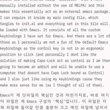
manually installed without the use of MELPA) and this
makes this essentially act as an external emacs package.
I can require it inside my main config file, which
tangles to init.el and everything set in this file will
be loaded with Emacs. It consists of all the custom
keybindings I have set for Emacs. And there are a lot of
those as I personally am not a fun of the default Emacs
keybindings as the control key is not in an ergonomic
position to click (and personally I dont like the
solution of making Caps-Lock act as control as I am then
going to become an addict and will be unable to use a
computer that doesnt have Caps Lock bound as Control)
and I also just like using my keybindings cause they
make more sense for me (as I thought of all of them).
Emacs가 제 닷파일의 핵심인 것과 마찬가지로, 바로 여기
이 파일은 제 Emacs 구성의 ‘핵심’입니다. 이 파일은 자
체 파일에 들어갈 만큼 충분히 크고 메인 파일에 넣어서