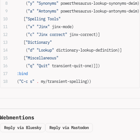
      (
"y"
 "Synonyms"
 powerthesaurus-lookup-synonyms-dwim)
      (
"a"
 "Antonyms"
 powerthesaurus-lookup-antonyms-dwim)
     [
"Spelling Tools"
      (
"x"
 "Jinx"
 jinx-mode)
      (
"c"
 "Jinx correct"
 jinx-correct)]
     [
"Dictionary"
      (
"d"
 "Lookup"
 dictionary-lookup-definition)]
     [
"Miscellaneous"
      (
"q"
 "Quit"
 transient-quit-one)]])
  :bind
  (
"C-c s"
 .
 my/transient-spelling))
Webmentions
Reply via Bluesky
Reply via Mastodon