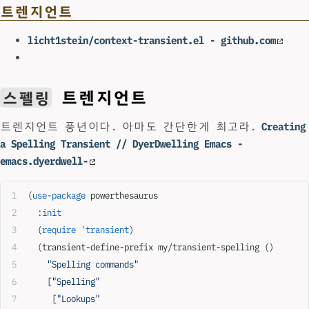
트렌지언트
licht1stein/context-transient.el - github.com
트렌지언트
스펠링
트렌지언트 풍년이다. 아마도 간단한게 최고라.
Creating
a Spelling Transient // DyerDwelling Emacs -
emacs.dyerdwell-
(
use-package
 powerthesaurus
  :init
  (
require
 'transient
)
  (transient-define-prefix my/transient-spelling ()
    "Spelling commands"
    [
"Spelling"
     [
"Lookups"