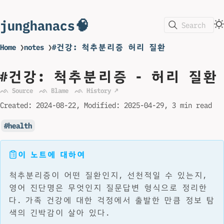
junghanacs🧠
Search
Home
❯
notes
❯
#건강: 척추분리증 허리 질환
#건강: 척추분리증 - 허리 질환
ᨒ Source
ᨒ Blame
ᨒ History ↗
Created:
2024-08-22
Modified:
2025-04-29
3 min read
health
이 노트에 대하여
척추분리증이 어떤 질환인지, 선천적일 수 있는지,
영어 진단명은 무엇인지 질문답변 형식으로 정리한
다. 가족 건강에 대한 걱정에서 출발한 만큼 정보 탐
색의 긴박감이 살아 있다.