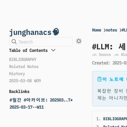
junghanacs🧠
Home
❯
notes
❯
#
Search
#LLM:
Table of Contents
ᨒ Source
ᨒ Bla
BIBLIOGRAPHY
Created:
2025-0
Related Notes
History
이 노트에
2025-03-08 W09
복잡한 장비 
Backlinks
제는 아니지만
#월간 #아카이브: 202503..T*
2025-03-17--W11
BIBLIOGRAP
Related No