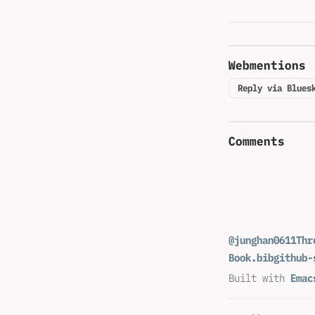
Webmentions
Reply via Blues
Comments
@junghan0611
Thr
Book.bib
github-
Built with
Emac