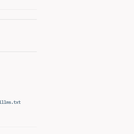
l
llms.txt