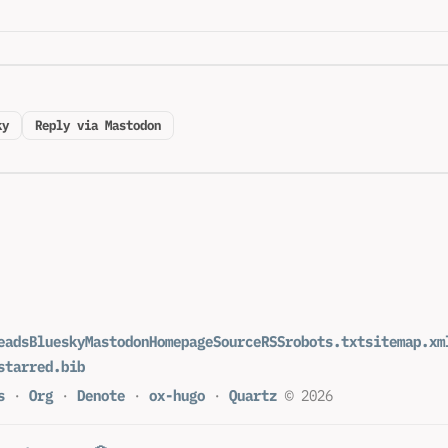
ky
Reply via Mastodon
eads
Bluesky
Mastodon
Homepage
Source
RSS
robots.txt
sitemap.xm
starred.bib
s
·
Org
·
Denote
·
ox-hugo
·
Quartz
© 2026