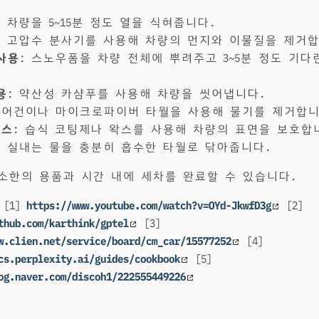
: 차량을 5~15분 정도 열을 식혀줍니다.
: 고압수 분사기를 사용해 차량의 먼지와 이물질을 제거합
사용
: 스노우폼을 차량 전체에 뿌려주고 3~5분 정도 기다린
.
용
: 약산성 카샴푸를 사용해 차량을 씻어냅니다.
에어건이나 마이크로파이버 타월을 사용해 물기를 제거합니
왁스
: 습식 코팅제나 왁스를 사용해 차량의 표면을 보호합
: 실내는 물을 충분히 흡수한 타월로 닦아줍니다.
소한의 용품과 시간 내에 세차를 완료할 수 있습니다.
: [1]
https://www.youtube.com/watch?v=OYd-JkwfD3g
[2]
thub.com/karthink/gptel
[3]
w.clien.net/service/board/cm_car/15577252
[4]
cs.perplexity.ai/guides/cookbook
[5]
og.naver.com/discoh1/222555449226