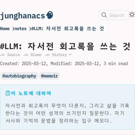
junghanacs🧠
Search
Home
❯
notes
❯
#LLM: 자서전 회고록을 쓰는 것
#LLM: 자서전 회고록을 쓰는 것
ᨒ Source
ᨒ Blame
ᨒ History ↗
Created:
2025-03-12
Modified:
2025-03-12
3 min read
autobiography
memoir
이 노트에 대하여
자서전과 회고록이 무엇이 다른지, 그리고 삶을 기록
한다는 것이 어떤 성격의 쓰기인지 질문한다. 자기
서사와 기억의 문법을 정리하는 입구 메모다.