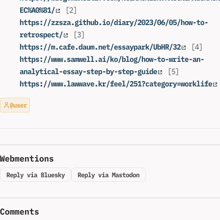
EC%A0%81/
[2]
https://zzsza.github.io/diary/2023/06/05/how-to-
retrospect/
[3]
https://m.cafe.daum.net/essaypark/UbHR/32
[4]
https://www.samwell.ai/ko/blog/how-to-write-an-
analytical-essay-step-by-step-guide
[5]
https://www.lawwave.kr/feel/251?category=worklife
@user
Webmentions
Reply via Bluesky
Reply via Mastodon
Comments