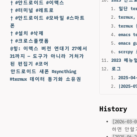
† #안드로이드 #이맥스
일단 te
† #터미널 #레트로
termux
† #안드로이드 #모바일 #스마트
폰
termu
† #설치 #삭제
emacs 
† #크로스플랫폼
emacs 
@힣: 이맥스 버전 연대기 27에서
scrc
31까지 — 도구가 아니라 거처가
2023 메뉴
된 편집기 #코어
로그
안드로이드 새폰 ¤syncthing
2025-04
¤termux 데이터 동기화 소유권
|2025-0
History
[2026-03-0
하면 안할
[2025-06-2