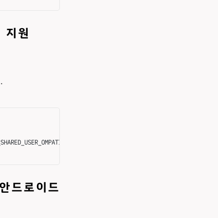
 지원
.
_SHARED_USER_OMPATIBLE: 
Reconciliation
 failed...:
 Reconcile
 fail
맥스 안드로이드