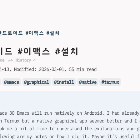
안드로이드 #이맥스 #설치
이드 #이맥스 #설치
me
ᨒ History ↗
4-13
Modified:
2026-03-01
55 min read
emacs
graphical
install
native
termux
acs 30 Emacs will run natively on Android. I had already
n Termux but a native graphical app seemed better and I 
ok me a bit of time to understand the explanations and g
lowing are my notes on how I did it. Maybe it’s useful f