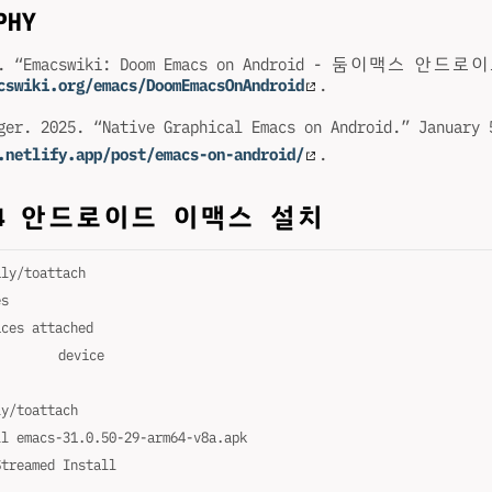
PHY
25. “Emacswiki: Doom Emacs on Android - 둠이맥스 안드로
cswiki.org/emacs/DoomEmacsOnAndroid
.
ger. 2025. “Native Graphical Emacs on Android.” January
.netlify.app/post/emacs-on-android/
.
드4 안드로이드 이맥스 설치
ily/toattach
es
ices attached
R3CT804NQEW	device
ly/toattach
ll emacs-31.0.50-29-arm64-v8a.apk
Streamed Install