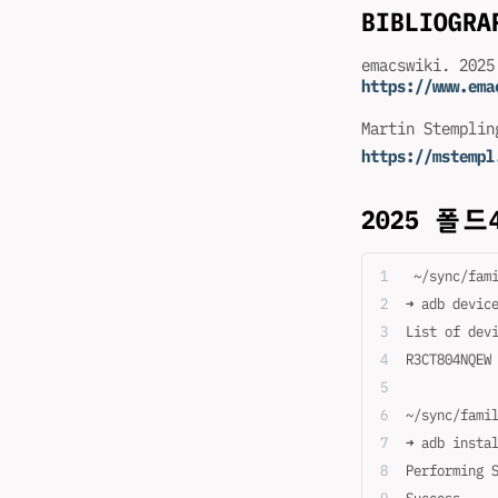
BIBLIOGRA
emacswiki. 20
https://www.ema
Martin Stemplin
https://mstempl
2025 폴
 ~/sync/fam
➜ adb devic
List of dev
~/sync/fami
➜ adb insta
Performing 