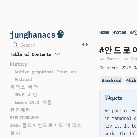
junghanacs🧠
Home
❯
notes
❯
#
Search
#안드로
Table of Contents
ᨒ Source
ᨒ Bla
History
Created:
2025-0
Native graphical Emacs on
Android
android
bib
이맥스 버전
30.0 버전
quote
Emacs 29.1 지원
관련메타
As part of Em
BIBLIOGRAPHY
in terminal o
2025 폴드4 안드로이드 이맥스
try it. It to
설치
work. The fol