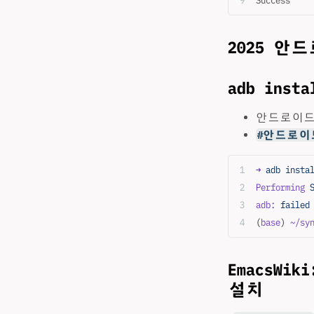
Success
2025 안
adb insta
안드로이드
#안드로이드
➜
 adb
 insta
Performing
 
adb:
 failed
(
base
) 
~/sy
EmacsWi
설치