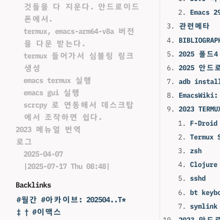
것들을 다 지운다. 안드로이드
Emacs 
폰에서.
관련메타
termux, emacs-arm64-v8a 버전
BIBLIOGRAP
을 다운 받는다.
2025 폴
termux 들어가서 심볼링 링크
2025 안
생성
emacs termux 실행
adb instal
emacs gui 실행
EmacsWik
scrcpy 로 연동해서 데스크탑
2023 TE
에서 조작하면 쉽다.
F-Droid
2023 메뉴얼 번역
Termux 
로그
zsh
2025-04-07
Clojure
|2025-07-17 Thu 08:48|
sshd
Backlinks
bt keyb
#월간 #아카이브: 202504..T*
symlink
‡ † #이맥스
2023 안드