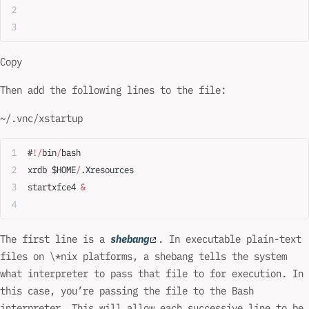
Copy
Then add the following lines to the file:
~/.vnc/xstartup
#
!/
bin
/
bash
xrdb $HOME
/
.Xresources
startxfce4 
&
The first line is a
shebang
. In executable plain-text
files on \*nix platforms, a shebang tells the system
what interpreter to pass that file to for execution. In
this case, you’re passing the file to the Bash
interpreter. This will allow each successive line to be