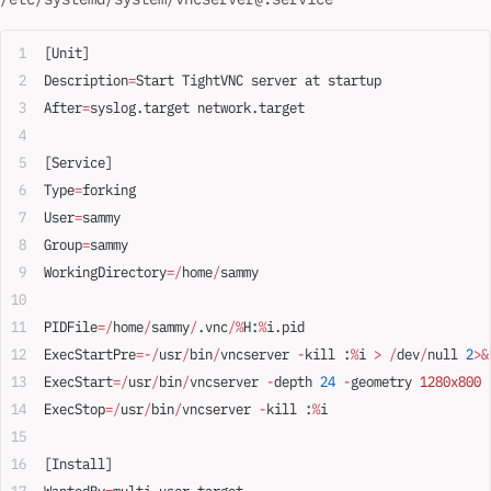
[Unit]
Description
=
Start TightVNC server at startup
After
=
syslog.target network.target
[Service]
Type
=
forking
User
=
sammy
Group
=
sammy
WorkingDirectory
=/
home
/
sammy
PIDFile
=/
home
/
sammy
/
.vnc
/%
H:
%
i.pid
ExecStartPre
=-/
usr
/
bin
/
vncserver 
-
kill :
%
i 
>
 /
dev
/
null 
2
>&
ExecStart
=/
usr
/
bin
/
vncserver 
-
depth 
24
 -
geometry 
1280x800
 
ExecStop
=/
usr
/
bin
/
vncserver 
-
kill :
%
i
[Install]