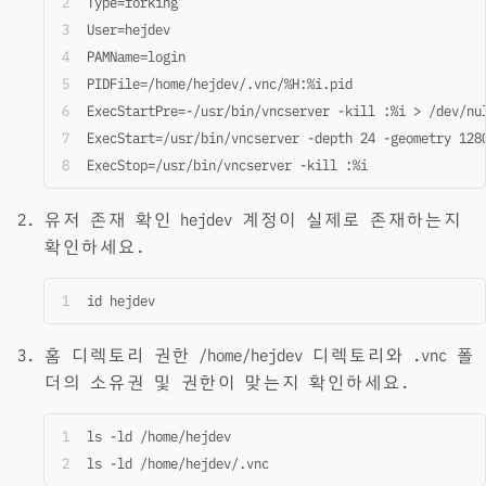
Type=forking
User=hejdev
PAMName=login
PIDFile=/home/hejdev/.vnc/%H:%i.pid
ExecStartPre=-/usr/bin/vncserver -kill :%i > /dev/nu
ExecStart=/usr/bin/vncserver -depth 24 -geometry 128
ExecStop=/usr/bin/vncserver -kill :%i
유저 존재 확인 hejdev 계정이 실제로 존재하는지
확인하세요.
id hejdev
홈 디렉토리 권한 /home/hejdev 디렉토리와 .vnc 폴
더의 소유권 및 권한이 맞는지 확인하세요.
ls -ld /home/hejdev
ls -ld /home/hejdev/.vnc