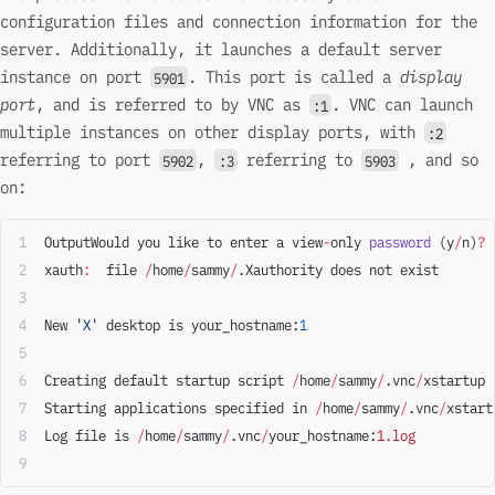
configuration files and connection information for the
server. Additionally, it launches a default server
instance on port
. This port is called a
display
5901
port
, and is referred to by VNC as
. VNC can launch
:1
multiple instances on other display ports, with
:2
referring to port
,
referring to
, and so
5902
:3
5903
on:
OutputWould you like to enter a view
-
only 
password
 (y
/
n)
?
 
xauth
:
  file 
/
home
/
sammy
/
.Xauthority does not exist
New 
'X'
 desktop is your_hostname:
1
Creating default startup script 
/
home
/
sammy
/
.vnc
/
xstartup
Starting applications specified in 
/
home
/
sammy
/
.vnc
/
xstart
Log file is 
/
home
/
sammy
/
.vnc
/
your_hostname:
1.log