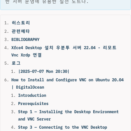
한 서버 운영에 유용한 실전 노트다.
히스토리
관련메타
BIBLIOGRAPHY
Xfce4 Desktop 설치 우분투 서버 22.04 - 리모트
Vnc Xrdp 연결
로그
|2025-07-07 Mon 20:30|
How to Install and Configure VNC on Ubuntu 20.04
| DigitalOcean
Introduction
Prerequisites
Step 1 — Installing the Desktop Environment
and VNC Server
Step 3 — Connecting to the VNC Desktop