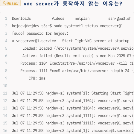
vnc server가 동작하지 않는 이유는?
@user
Downloads          Videos     netplan         ssh-gpu3.sh
hejdev@hejdev-s3:~$ sudo systemctl status vncserver@1
[sudo] password for hejdev:
× vncserver@1.service - Start TightVNC server at startup
     Loaded: loaded (/etc/systemd/system/vncserver@.servic
     Active: failed (Result: exit-code) since Mon 2025-07-
    Process: 1104 ExecStartPre=/usr/bin/vncserver -kill :1
    Process: 1111 ExecStart=/usr/bin/vncserver -depth 24 -
        CPU: 1ms
Jul 07 11:29:58 hejdev-s3 systemd[1]: Starting Start Tight
Jul 07 11:29:58 hejdev-s3 systemd[1104]: vncserver@1.servi
Jul 07 11:29:58 hejdev-s3 systemd[1104]: vncserver@1.servi
Jul 07 11:29:58 hejdev-s3 systemd[1111]: vncserver@1.servi
Jul 07 11:29:58 hejdev-s3 systemd[1111]: vncserver@1.servi
Jul 07 11:29:58 hejdev-s3 systemd[1]: vncserver@1.service: