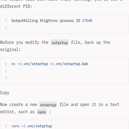
different PID:
OutputKilling Xtightvnc process ID 
17648
Before you modify the
file, back up the
xstartup
original:
mv
 ~/.vnc/xstartup
 ~/.vnc/xstartup.bak
Copy
Now create a new
file and open it in a text
xstartup
editor, such as
:
nano
nano
 ~/.vnc/xstartup