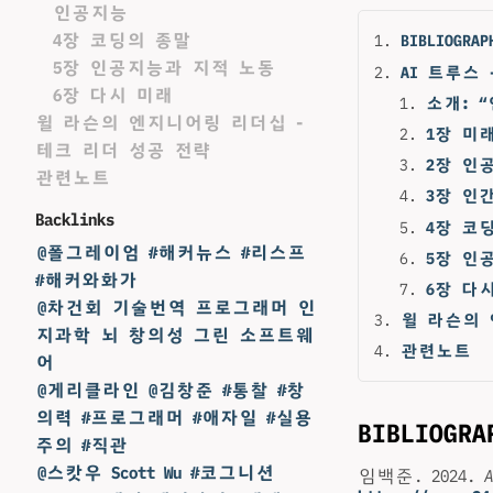
인공지능
4장 코딩의 종말
BIBLIOGRAP
5장 인공지능과 지적 노동
AI 트루스
6장 다시 미래
소개: 
윌 라슨의 엔지니어링 리더십 -
1장 미
테크 리더 성공 전략
2장 인
관련노트
3장 인
Backlinks
4장 코
@폴그레이엄 #해커뉴스 #리스프
5장 인
#해커와화가
6장 다
@차건회 기술번역 프로그래머 인
윌 라슨의 
지과학 뇌 창의성 그린 소프트웨
관련노트
어
@게리클라인 @김창준 #통찰 #창
의력 #프로그래머 #애자일 #실용
BIBLIOGRA
주의 #직관
@스캇우 Scott Wu #코그니션
임백준. 2024.