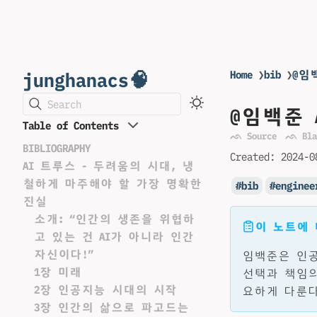
junghanacs🧠
Home
❯
bib
❯
@임
Search
@임백준 
Table of Contents
ᨒ Source
ᨒ Bla
BIBLIOGRAPHY
Created:
2024-0
AI 트루스 - 두려움의 시대, 냉
철하게 마주해야 할 가장 명확한
bib
enginee
진실
소개: “인간의 생존을 위협하
이 노트에
고 있는 건 AI가 아니라 인간
자신이다!”
임백준은 인공
1장 미래
선택과 책임의
2장 인공지능 시대의 시작
요하게 다룬다
3장 인간의 삶으로 파고드는