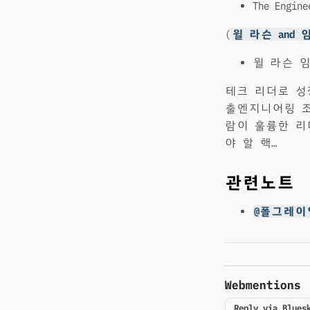
The Engine
(
윌 라슨 and 임
윌 라슨 임
테크 리더로 성
출엔지니어링 조
람이 훌륭한 리
야 할 핵…
관련노트
@폴그레이
Webmentions
Reply via Blues