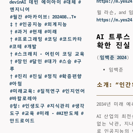
https://m.yes24
devinAI 데빈 에이아이 #대체 #
엔지니어
윌 라슨, and 임
#월간 #아카이브: 202408..T*
https://m.yes24
‡ † #인공지능 #외계지능
† #과거 #현재 #미래
AI 트루스
† #프로그래밍 #코딩 #코드카타
확한 진실
#코테 #개발
† #스크래치 - 어린이 코딩 교육
(
임백준 2024
)
† #장인 #달인 #대가 #스승 #구
루
임백준
† #진리 #진실 #정직 #확증편향
#아첨
소개: “인간
#미래교육: #질적연구 #인지언어
#바칼로레아
2034년 미래
@힣: #인생도구 #지식관리 #생각
도구 #교육 #미래 - #AI반도체 #
AI 산업의 최
안드로이드
없는 낙관, 지
로 인공지능의 