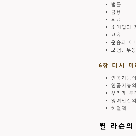
법률
금융
의료
소매업과 
교육
운송과 에
보험, 부동
6장 다시 미
인공지능의
인공지능의
우리가 두
잉여인간의
해결책
윌 라슨의