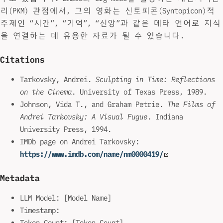
리(PKM) 관점에서, 그의 영화는 신토피콘(Syntopicon)적
주제인 “시간”, “기억”, “신앙”과 같은 메타 언어로 지식
을 연결하는 데 유용한 자료가 될 수 있습니다.
Citations
Tarkovsky, Andrei.
Sculpting in Time: Reflections
on the Cinema
. University of Texas Press, 1989.
Johnson, Vida T., and Graham Petrie.
The Films of
Andrei Tarkovsky: A Visual Fugue
. Indiana
University Press, 1994.
IMDb page on Andrei Tarkovsky:
https://www.imdb.com/name/nm0000419/
Metadata
LLM Model: [Model Name]
Timestamp:
Token Count: [Token Count]