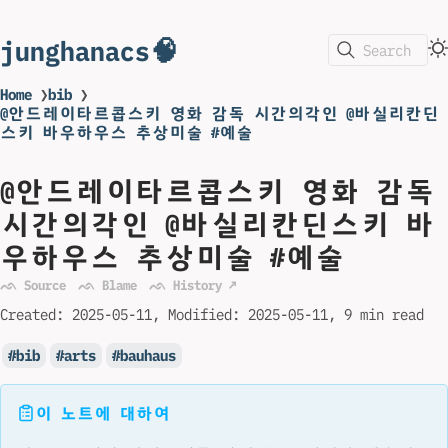
junghanacs🧠
Search
Home
❯
bib
❯
@안드레이타르콥스키 영화 감독 시간의각인 @바실리칸딘
스키 바우하우스 추상미술 #예술
@안드레이타르콥스키 영화 감독
시간의각인 @바실리칸딘스키 바
우하우스 추상미술 #예술
ᨒ Source
ᨒ Blame
ᨒ History ↗
Created:
2025-05-11
Modified:
2025-05-11
9 min read
bib
arts
bauhaus
이 노트에 대하여