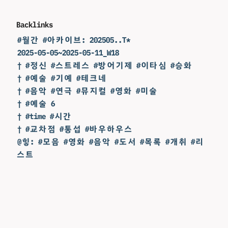
Backlinks
#월간 #아카이브: 202505..T*
2025-05-05~2025-05-11_W18
† #정신 #스트레스 #방어기제 #이타심 #승화
† #예술 #기예 #테크네
† #음악 #연극 #뮤지컬 #영화 #미술
† #예술 6
† #time #시간
† #교차점 #통섭 #바우하우스
@힣: #모음 #영화 #음악 #도서 #목록 #개취 #리
스트