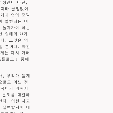
수성만이 아닌,
 따라 끊임없이
 거대 언어 모델
이 발현되는 여
로 돌아가야 하는
 형태의 AI가
다. 그것은 의
일 뿐이다. 마찬
문제는 다시 거버
「프롤로그」 중에
해, 우리가 듣게
으로도 어느 정
대국이기 위해서
화 문제를 해결하
한다. 이런 사고
게 실현할지에 대