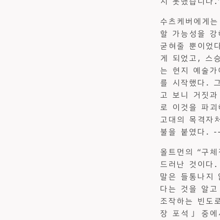
지 못했습니다.”
수츠케버에게는 
할 가능성을 강
굳혀줄 뿐이었다
게 되었고, 스
는 현지 예술가
를 시작했다. 
고 보니 거짓과
로 이것을 파괴
고대의 목격자처
불을 붙였다. --
올트먼의 “구체
드러난 것이다.
말은 들통나지 
다는 것을 알고
조작하는 빈도로 
장 포석」 중에