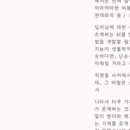
해서는 전혀 설
어마어마한 비용이
현대화의 꿈」 
딥러닝에 대한 
츠케버는 AI를
법을 개발할 필
지능이 생물학적
슷하다면, 단순
이뤄질 거라고 주
직원들 사이에서
데, 그 비밀은 
서
니타샤 티쿠 기
가 존재하는 것
밀리 벤더와 메
는 기계를 갖게