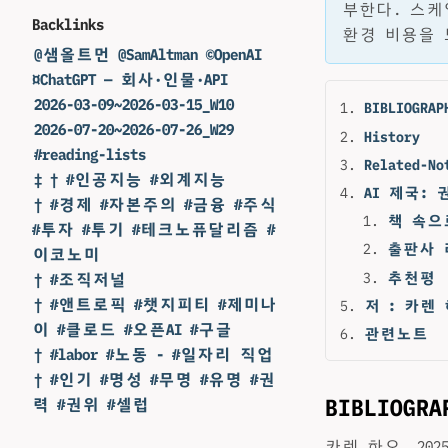
부한다. 스케
Backlinks
환경 비용을 
@샘올트먼 @SamAltman ©OpenAI
¤ChatGPT — 회사·인물·API
2026-03-09~2026-03-15_W10
BIBLIOGRAP
2026-07-20~2026-07-26_W29
History
#reading-lists
Related-No
‡ † #인공지능 #외계지능
AI 제국:
† #경제 #자본주의 #금융 #주식
책 속으
#투자 #투기 #테크노퓨달리즘 #
출판사 
이코노미
추천평
† #조직저널
† #앤트로픽 #챗지피티 #제미나
저 : 카렌 하
이 #클로드 #오픈AI #구글
관련노트
† #labor #노동 - #일자리 직업
† #인기 #명성 #무명 #유명 #권
BIBLIOGRA
력 #권위 #셀럽
카렌 하오. 202