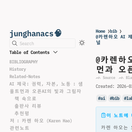
junghanacs🧠
Home
❯
bib
❯
@카렌하오 AI 
널
Search
Table of Contents
@카렌하오
BIBLIOGRAPHY
먼과 오픈
History
Related-Notes
ᨒ Source
ᨒ Bla
AI 제국: 권력, 자본, 노동 : 샘
Created:
2026-0
올트먼과 오픈AI의 빛과 그림자
ai
bib
la
책 속으로
출판사 리뷰
추천평
이 노트에
저 : 카렌 하오 (Karen Hao)
카렌 하오는 
관련노트