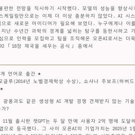
 불편한 전망을 직시하기 시작했다. 모델의 성능을 향상시
스케일링만으로는 이제 더 이상 충분하지 않았다. AI 시
으로 새로운 아이디어가 필요해 보였다. 누구에게나 이
 지난 수년간 과학의 경계를 넓히는 탐구를 등한시하고 
심으로 인력을 모집하고 팀을 조직해온 오픈AI로서는 더
91~592 「18장 제국을 세우는 공식」 중에서
14개 언어로 출간
*
모글루(2014년 노벨경제학상 수상), 쇼샤나 주보프(하버
천
*
공, 광풍과도 같은 생성형 AI 개발 경쟁 견제받지 않는 기
가?
2년 11월 출시한 챗GPT는 두 달 만에 사용자 2억 명에 도
으로 등극했다. 그 사이 오픈AI의 기업가치는 2025년 1월 