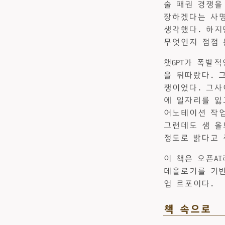
술 패권 경쟁을
장하겠다는 사명
생각했다. 하지
무엇인지 점점 
챗GPT가 폭발
을 뒤따랐다. 
쟁이었다. 그사
에 일자리를 잃
어노테이션 작업
그런데도 샘 올
정도로 밝다고 
이 책은 오픈A
데올로기를 기반
업 르포이다.
책 속으로