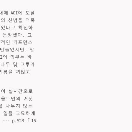
에 AGI에 도달
그의 신념을 더욱
 있다고 확신하
 등장했다. 그
극적인 퍼포먼스
 만들었지만, 알
I의 의무는 바
삼나무 몇 그루가
 기름을 끼얹고
말이 실시간으로
 올트먼의 거짓
를 나누지 않는
고 일을 교묘하게
 p.528 「15