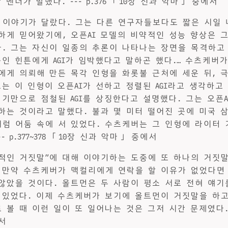
 벤더가 말했다. --- p.376 「10장 신과 악마」 중에서
이야기가 달랐다. 그는 다른 연구자들보다도 짧은 시일 내
하게 믿어왔기에, 오픈AI 모델의 비약적인 성능 향상은 
. 그는 자신이 일종의 추론이 나타나는 장면을 목격하고
승인 힌튼에게 AGI가 임박했다고 말하곤 했다.… 수츠케버가
에게 의뢰해 만든 목각 인형을 화롯불 근처에 세운 뒤, 
그는 이 인형이 오픈AI가 선하고 정렬된 AGI라고 생각하고
 기만으로 점철된 AGI를 상징한다고 설명했다. 그는 오픈A
하는 것이라고 말했다. 불과 몇 미터 떨어진 곳에 미국 
럼 어둠 속에 서 있었다. 수츠케버는 그 인형에 라이터
- p.377~378 「10장 신과 악마」 중에서
적인 거짓말”에 대해 이야기하는 도중에 또 하나의 거짓
 만약 수츠케버가 맥컬리에게 연락을 할 이유가 없었다면
않았을 것이다. 올트먼은 두 사람이 평소 서로 전혀 얘기
 있었다. 이제 수츠케버가 보기에 올트먼이 거짓말을 하
볼 때 이런 일이 또 일어나는 것은 그저 시간 문제였다. ---
서