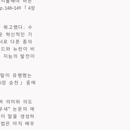
 지불해야 하는
48~149 「4장
 확고했다. 수
운 혁신적인 기
서로 다른 종의
노드와 뉴런이 비
털 지능의 발전이
 말이 유행했는
「6장 승천」 중에
짜 의미와 의도
무새” 논문의 에
없이 말을 생성하
 법은 아직 배우