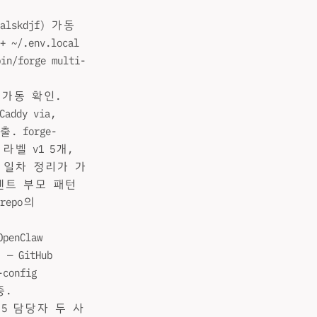
(=alskdjf) 가동
~/.env.local
n/forge multi-
 공개 가동 확인.
addy via,
노출. forge-
 라벨 v1 5개,
 #13 일차 정리가 가
멘트 부모 패턴
repo의
penClaw
 — GitHub
config
중.
t-5.5 담당자 두 사