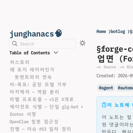
junghanacs🧠
Home
❯
botlog
❯
§
Search
§forg
Table of Contents
업면 (For
히스토리
ᨒ Source
ᨒ Bla
왜 포지 레이어인가
Created:
2026-0
봇멘트와의 연속
비-목표: 공장 모델 거부
agent
autom
아키텍처 — 역할 분리
라벨 프로토콜 — v1은 5개로
이 노트에
에이전트 식별 — 단일 glg-bot +
footer 서명
이 노트는 힣 
OpenClaw 힣봇 접근성
원 댓글이라는
진행 — 이슈 #13 일차 정리
만든다. 핵