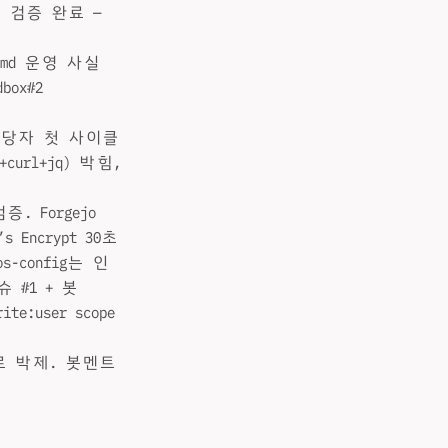
루프 검증 완료 —
NTS.md 운영 사실
box#2
fig 담당자 첫 사이클
+curl+jq) 박힘,
증. Forgejo
t’s Encrypt 30초
xos-config는 인
이슈 #1 + 봇
e:user scope
로 박제. 봇멘트