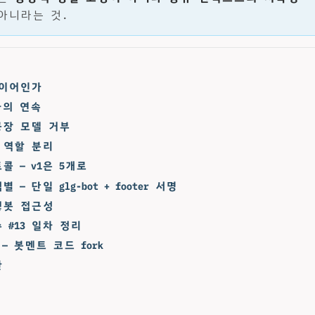
아니라는 것.
레이어인가
의 연속
공장 모델 거부
 역할 분리
콜 — v1은 5개로
 — 단일 glg-bot + footer 서명
w 힣봇 접근성
 #13 일차 정리
0 — 봇멘트 코드 fork
한