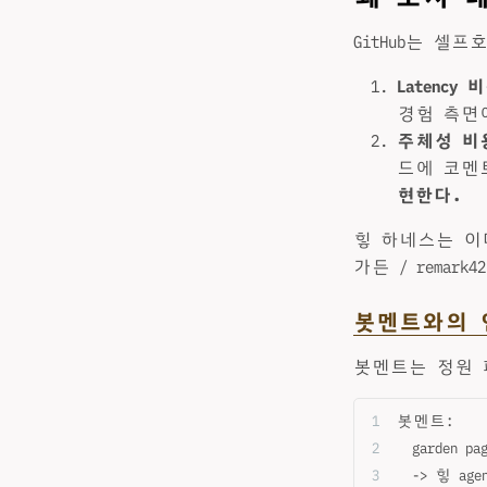
GitHub는 셀
Latency 
경험 측면
주체성 비
드에 코멘
현한다.
힣 하네스는 이미 
가든 / remar
봇멘트와의 
봇멘트는 정원 
봇멘트:
  garden pa
  -> 힣 agen