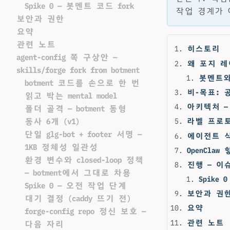
Spike 0 — 봇멘트 코드 fork
작업 경계가 
보안과 권한
요약
관련 노트
히스토리
agent-config 쪽 구상안 —
왜 포지 
skills/forge fork from botment
봇멘트와
botment 코드를 손으로 한 번
비-목표: 
읽고 박는 mental model
아키텍처 —
폴더 골격 — botment 동형
동사 6개 (v1)
라벨 프로토
단일 glg-bot + footer 서명 —
에이전트 식별
1KB 정체성 일관성
OpenCla
환경 변수와 closed-loop 정책
진행 — 이슈
— botment에서 그대로 차용
Spike 
Spike 0 — 오전 작업 단계
보안과 권
대기 결정 (caddy 뜨기 전)
요약
forge-config repo 정신 보호 —
관련 노트
다음 자리