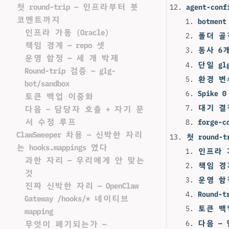
첫 round-trip — 인프라부터 봇
agent-con
코멘트까지
botme
인프라 가동 (Oracle)
폴더 골격
책임 경계 — repo 셋
동사 6개
운영 함정 — 세 개 박제
단일 gl
Round-trip 검증 — glg-
환경 변수
bot/sandbox
Spike
토큰 백업 이중화
대기 결정
다음 — 담당자 호출 + 자기 문
서 수정 루프
forge-
ClawSweeper 차용 — 신박한 자리
첫 round
는 hooks.mappings 였다
인프라 가
과한 자리 — 우리에게 안 맞는
책임 경계
것
운영 함
진짜 신박한 자리 — OpenClaw
Round-t
Gateway /hooks/* 네이티브
토큰 백
mapping
다음 —
무엇이 폐기되는가 —