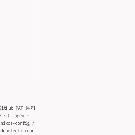
GitHub PAT 분리
set). agent-
xos-config /
notecli read