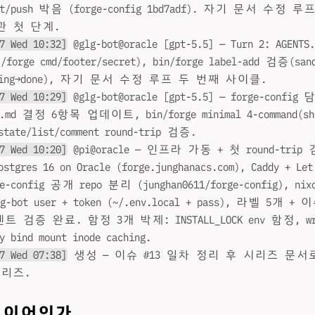
t/push 박음 (forge-config 1bd7adf). 자기 문서 수정 
관 첫 단계.
7 Wed 10:32]
@glg-bot@oracle [gpt-5.5] — Turn 2: AGE
rge cmd/footer/secret), bin/forge label-add 검증(sand
unning→done), 자기 문서 수정 루프 두 번째 사이클.
7 Wed 10:29]
@glg-bot@oracle [gpt-5.5] — forge-con
.md 결정 6항목 업데이트, bin/forge minimal 4-command(sh
 state/list/comment round-trip 검증.
7 Wed 10:20]
@pi@oracle — 인프라 가동 + 첫 round-trip 검
ostgres 16 on Oracle (forge.junghanacs.com), Caddy + Le
-config 공개 repo 분리 (junghan0611/forge-config), ni
-bot user + token (~/.env.local + pass), 라벨 5개 + 
멘트 검증 완료. 함정 3개 박제: INSTALL_LOCK env 함정, writ
 bind mount inode caching.
7 Wed 07:38]
생성 — 이슈 #13 일차 정리 후 시리즈 문서
시리즈.
레이어인가