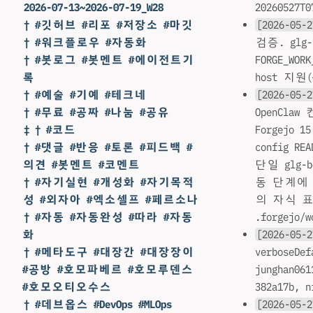
20260527
2026-07-13~2026-07-19_W28
[2026-05-2
† #깃허브 #리포 #저장소 #마깃
검증. glg-
† #워크플로우 #자동화
FORGE_WOR
† #봇로그 #봇멘트 #에이전트기
host 지원(
록
[2026-05-2
† #예술 #기예 #테크네
OpenClaw
† #무료 #공짜 #나눔 #공유
Forgejo 1
‡ † #코드
config 
† #댓글 #반응 #토론 #피드백 #
단일 glg-b
의견 #봇멘트 #코멘트
동 단계에
† #자기실현 #개성화 #자기목적
의 자식 표면
성 #외자아 #엑소셀프 #페르소나
.forgejo/w
† #자동 #자동완성 #따라 #자동
[2026-05-2
화
verboseDe
† #메타도구 #대장간 #대장장이
junghan06
#공방 #호모파베르 #호모루덴스
382a17b,
#호모오티오수스
[2026-05-2
† #데브옵스 #DevOps #MLOps