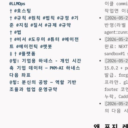
이클 commi
#LLMOps
작업면 이
† #호스팅
[2026-05-2
† #규칙 #원칙 #법칙 #규정 #기
반영(라벨 /fo
준 #지침 #질서 #규제 #규약
agent:r
† #법
[2026-05-2
† #비서 #도우미 #튜터 #에이전
완료: NEXT
트 #에이전틱 #챗봇
sandbox#1
‡ † #플랫폼
[2026-05-2
@힣: 기업용 하네스 - 개인 시간
15.0.2 + p
축 기업 데이터 — PKM-AI 하네스
발급. forge
다음 좌표
프라만. glg
@힣: 분신의 공방 — 역할 기반
footer 코
조율과 협업 운영규약
누락, Caddy
[2026-05-2
의 다음 
왜 포지 