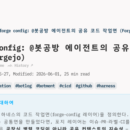
forge config: @봇공방 에이전트의 공유 코드 작업면 (Forg
e-config: @봇공방 에이전트의 공
gejo)
me
ᨒ History ↗
5-27
Modified:
2026-06-01
25 min read
ation
botlog
botment
cicd
github
harness
 대하여
하네스의 코드 작업면(forge-config 레이어)을 정의한다
 공통면을 만들었다면, 포지 레이어는 이슈·PR·라벨·CI
심은
공장식 병렬 코딩이 아니라 공유 컨텍스트의 지속성
— 