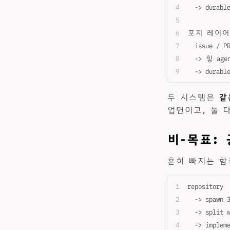
  -> durabl
포지 레이어 (f
  issue / P
  -> 힣 agen
  -> durabl
두 시스템은
같
업면이고, 둘 
비-목표:
흔히 빠지는 함
repository
  -> spawn 
  -> split 
  -> implem