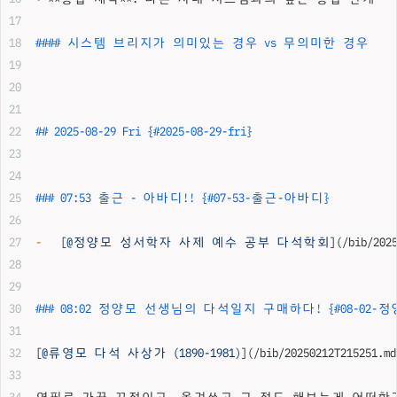
#### 시스템 브리지가 의미있는 경우 vs 무의미한 경우
## 2025-08-29 Fri {#2025-08-29-fri}
### 07:53 출근 - 아바디!! {#07-53-출근-아바디}
-
   [
@정양모 성서학자 사제 예수 공부 다석학회
](
/bib/202
### 08:02 정양모 선생님의 다석일지 구매하다! {#08-0
[
@류영모 다석 사상가 (1890-1981)
](
/bib/20250212T215251.md
연필로 가끔 끄적이고, 옮겨쓰고 그 정도 해보는게 어떠한가?