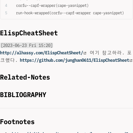
  corfu--capf-wrapper(cape-yasnippet)
  run-hook-wrapped(corfu--capf-wrapper cape-yasnippet)
ElispCheatSheet
[2023-06-23 Fri 15:20]
http://alhassy.com/ElispCheatSheet/
여기 참고하라. 포
크했다.
https://github.com/junghan0611/ElispCheatSheet
Related-Notes
BIBLIOGRAPHY
Footnotes