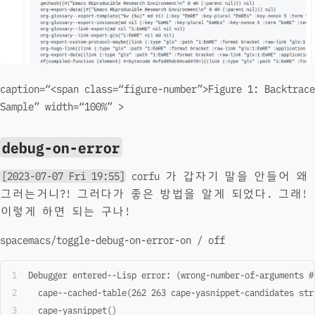
caption=“<span class=“figure-number”>Figure 1: Backtrace
Sample” width=“100%” >
debug-on-error
[2023-07-07 Fri 19:55]
corfu 가 갑자기 말을 안들어 왜
그러는거니?! 그러다가 좋은 방법을 알게 되었다. 그래!
이렇게 하면 되는 구나!
spacemacs/toggle-debug-on-error-on / off
Debugger entered--Lisp error: (wrong-number-of-arguments #
  cape--cached-table(262 263 cape-yasnippet-candidates str
  cape-yasnippet()