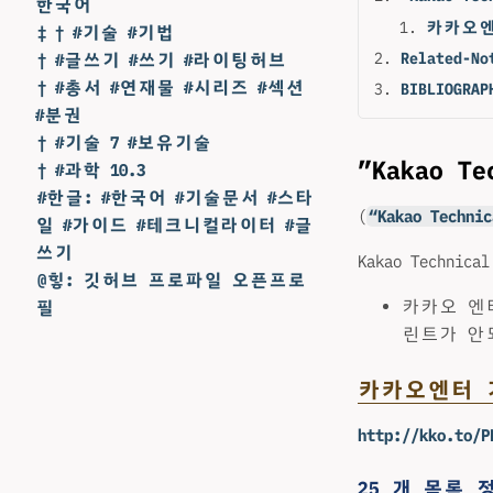
한국어
카카오엔
‡ † #기술 #기법
Related-No
† #글쓰기 #쓰기 #라이팅허브
† #총서 #연재물 #시리즈 #섹션
BIBLIOGRAP
#분권
† #기술 7 #보유기술
”Kakao Te
† #과학 10.3
#한글: #한국어 #기술문서 #스타
(
“Kakao Technic
일 #가이드 #테크니컬라이터 #글
쓰기
Kakao Technical
@힣: 깃허브 프로파일 오픈프로
카카오 엔
필
린트가 안
카카오엔터 
http://kko.to/P
25 개 목록 