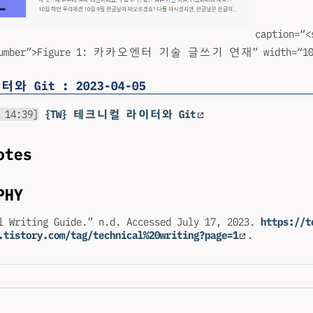
caption=“<
e-number”>Figure 1: 카카오엔터 기술 글쓰기 연재” width=“10
 Git : 2023-04-05
 14:39]
{TW} 테크니컬 라이터와 Git
otes
PHY
l Writing Guide.” n.d. Accessed July 17, 2023.
https://t
.tistory.com/tag/technical%20writing?page=1
.