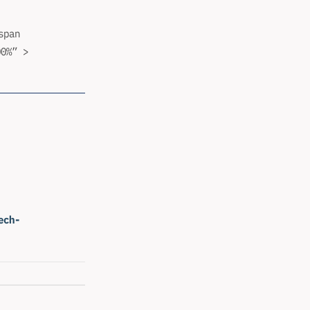
span
0%” >
ech-