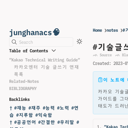
junghanacs🧠
Home
❯
notes
❯
#
Search
#기술글쓰
Table of Contents
ᨒ Source
ᨒ Bla
”Kakao Technical Writing Guide”
Created:
2023-0
카카오엔터 기술 글쓰기 연재
목록
이 노트에
Related-Notes
BIBLIOGRAPHY
카카오 기술글
가이드를 그대
Backlinks
태도가 드러난
† #재능 #재주 #능력 #노력 #연
습 #지루함 #익숙함
† #공공언어 #간결한 #우리말 #
”Kakao Tec