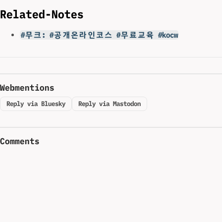
Related-Notes
#무크: #공개온라인코스 #무료교육 #kocw
Webmentions
Reply via Bluesky
Reply via Mastodon
Comments