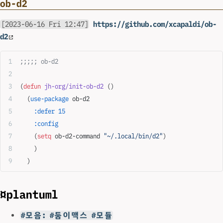
ob-d2
[2023-06-16 Fri 12:47]
https://github.com/xcapaldi/ob-
d2
;;;;; ob-d2
(
defun
 jh-org/init-ob-d2
 ()
  (
use-package
 ob-d2
    :defer
 15
    :config
    (
setq
 ob-d2-command 
"~/.local/bin/d2"
)
    )
  )
¤plantuml
#모음: #둠이맥스 #모듈