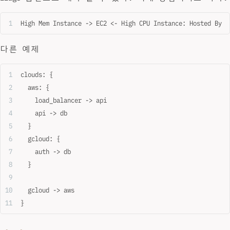
High Mem Instance -> EC2 <- High CPU Instance: Hosted By
다른 예제
clouds: {
  aws: {
    load_balancer -> api
    api -> db
  }
  gcloud: {
    auth -> db
  }
  gcloud -> aws
}