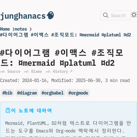
junghanacs🧠
Search
Home
❯
notes
❯
#다이어그램 #이맥스 #조직모드: ¤mermaid ¤platuml ¤d2
#다이어그램 #이맥스 #조직모
드: ¤mermaid ¤platuml ¤d2
ᨒ Source
ᨒ Blame
ᨒ History ↗
Created:
2024-01-16
Modified:
2025-06-30
3 min read
bib
diagram
orgbabel
orgmode
이 노트에 대하여
Mermaid, PlantUML, D2처럼 텍스트로 다이어그램을 만
드는 도구를 Emacs와 Org-mode 맥락에서 정리한다.