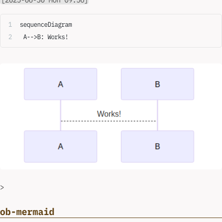
sequenceDiagram
 A-->B: Works!
>
ob-mermaid