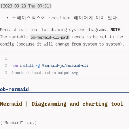
[2023-03-23 Thu 09:31]
스페이스맥스에 restclient 레이어에 이미 있다.
Mermaid is a tool for drawing systems diagrams.
NOTE
:
The variable
needs to be set in the
ob-mermaid-cli-path
config (because it will change from system to system).
npm
 install
 -g
 @mermaid-js/mermaid-cli
# mmdc -i input.mmd -o output.svg
ob-mermaid
Mermaid | Diagramming and charting tool
(“Mermaid” n.d.)