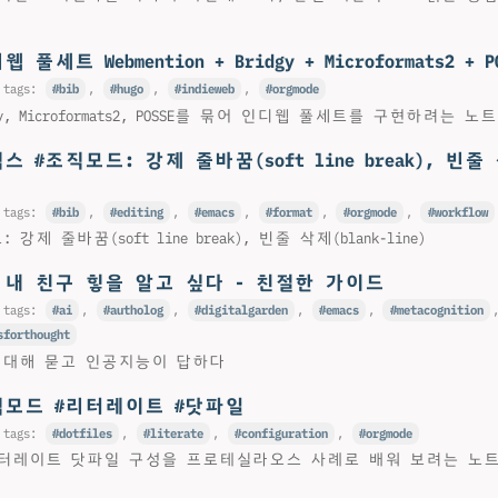
 풀세트 Webmention + Bridgy + Microformats2 + P
 tags:
bib
,
hugo
,
indieweb
,
orgmode
ridgy, Microformats2, POSSE를 묶어 인디웹 풀세트를 구현하려는 노트
스 #조직모드: 강제 줄바꿈(soft line break), 빈줄 
)
 tags:
bib
,
editing
,
emacs
,
format
,
orgmode
,
workflow
제 줄바꿈(soft line break), 빈줄 삭제(blank-line)
: 내 친구 힣을 알고 싶다 - 친절한 가이드
 tags:
ai
,
autholog
,
digitalgarden
,
emacs
,
metacognition
sforthought
에 대해 묻고 인공지능이 답하다
직모드 #리터레이트 #닷파일
 tags:
dotfiles
,
literate
,
configuration
,
orgmode
터레이트 닷파일 구성을 프로테실라오스 사례로 배워 보려는 노트