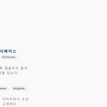
지식베이스
,
literate
,
소스블록·캡슐까지 품어
략을 담는다.
memex
,
orgmode
,
를 이미지까지 수선
로 고정한다.