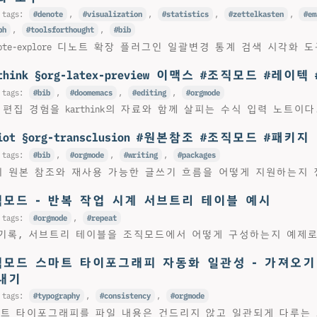
 tags:
denote
,
visualization
,
statistics
,
zettelkasten
,
em
ph
,
toolsforthought
,
bib
 §denote-explore 디노트 확장 플러그인 일괄변경 통계 검색 시각화 
rthink §org-latex-preview 이맥스 #조직모드 #레이
 tags:
bib
,
doomemacs
,
editing
,
orgmode
eview 편집 경험을 karthink의 자료와 함께 살피는 수식 입력 노트이다
biot §org-transclusion #원본참조 #조직모드 #패키지
 tags:
bib
,
orgmode
,
writing
,
packages
lusion이 원본 참조와 재사용 가능한 글쓰기 흐름을 어떻게 지원하는지
직모드 - 반복 작업 시계 서브트리 테이블 예시
 tags:
orgmode
,
repeat
 기록, 서브트리 테이블을 조직모드에서 어떻게 구성하는지 예제로
직모드 스마트 타이포그래피 자동화 일관성 - 가져오기
내기
 tags:
typography
,
consistency
,
orgmode
 스마트 타이포그래피를 파일 내용은 건드리지 않고 일관되게 다루는