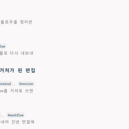
워크플로우를 정리한
low
출물로 다시 내보내
 거처가 된 편집
erminal
,
version
ase를 거처로 쓰면
,
workflow
 내어 건넨 연결에