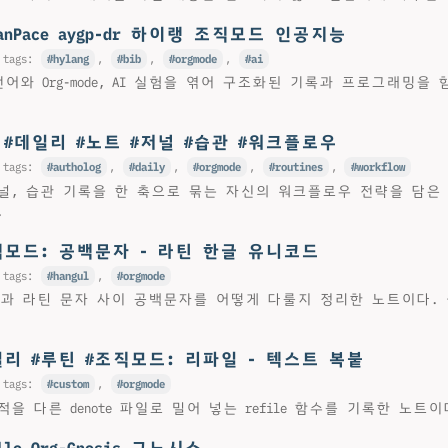
danPace aygp-dr 하이랭 조직모드 인공지능
 tags:
hylang
,
bib
,
orgmode
,
ai
 Hy 언어와 Org-mode, AI 실험을 엮어 구조화된 기록과 프로그래밍
: #데일리 #노트 #저널 #습관 #워크플로우
 tags:
autholog
,
daily
,
orgmode
,
routines
,
workflow
널, 습관 기록을 한 축으로 묶는 자신의 워크플로우 전략을 담은 
.
직모드: 공백문자 - 라틴 한글 유니코드
 tags:
hangul
,
orgmode
 한글과 라틴 문자 사이 공백문자를 어떻게 다룰지 정리한 노트이다.
일리 #루틴 #조직모드: 리파일 - 텍스트 복붙
 tags:
custom
,
orgmode
을 다른 denote 파일로 밀어 넣는 refile 함수를 기록한 노트이
ollo Org-Gnosis 그노시스