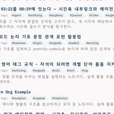
 03:22를 08:29에 잇는다 — 시간축 내부링크와 에이
 tags:
agent
,
autholog
,
epiphany
,
journal
,
links
,
orgm
각을 그 자리에 완결된 것처럼 고치지 않고, 새 시각의 헤딩에서
회수하는 시간축 글쓰기 방식을 탐구한다.
모드 논리 기호 문장 관계 표현 활용법
 tags:
howtouse
,
logic
,
orgmode
,
symbol
,
writing
기호를 입력하고 prettify-symbols로 보이게 하며 문장 관계와
.
: 영어 태그 규칙 - 자석이 되려면 개별 단어 룰을 지
 tags:
autholog
,
orgmode
,
rule
,
sort
,
tag
일태그 정렬 규칙을 바꾸는 방법을 설명하는 노트이다. 실제 활용 흐
데이트.
rn Org Example
 tags:
examples
,
orgmode
,
templates
문서 예시와 템플릿 구조를 참고하려고 모아 둔 노트이다. 실제 활용