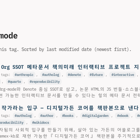
mode
his tag. Sorted by last modified date (newest first).
: Org SSOT 메타문서 책의미래 인터랙티브 프로젝트 
 tags:
anthropic
,
autholog
,
denote
,
future
,
interactive
,
quarto
,
reproducibility
g-mode와 Denote 중심 SSOT로 삼고, 논문 HTML의 JS 번들·
재현 가능한 인터랙티브 문서를 만들 수 있다는 힣의 메타 문서 전
: 작가라는 입구 — 디지털가든 코어를 책판본으로 낸다
 tags:
autholog
,
author
,
books
,
digitalgarden
,
ebook
,
producibility
,
wikidocs
자됨의 사회적 입구를 만들기 위해, 살아 있는 가든의 어쏠로그
T와 memex-kb로 재현 가능한 『디지털가든 코어』 책판본을 주기적으