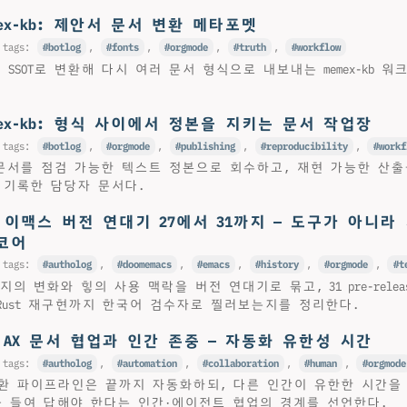
mex-kb: 제안서 문서 변환 메타포멧
 tags:
botlog
,
fonts
,
orgmode
,
truth
,
workflow
심 SSOT로 변환해 다시 여러 문서 형식으로 내보내는 memex-kb 
mex-kb: 형식 사이에서 정본을 지키는 문서 작업장
 tags:
botlog
,
orgmode
,
publishing
,
reproducibility
,
workf
외부 문서를 점검 가능한 텍스트 정본으로 회수하고, 재현 가능한 산
 기록한 담당자 문서다.
: 이맥스 버전 연대기 27에서 31까지 — 도구가 아니라
#코어
 tags:
autholog
,
doomemacs
,
emacs
,
history
,
orgmode
,
t
31까지의 변화와 힣의 사용 맥락을 버전 연대기로 묶고, 31 pre-rele
 Rust 재구현까지 한국어 검수자로 찔러보는지를 정리한다.
: AX 문서 협업과 인간 존중 — 자동화 유한성 시간
 tags:
autholog
,
automation
,
collaboration
,
human
,
orgmode
환 파이프라인은 끝까지 자동화하되, 다른 인간이 유한한 시간을
을 들여 답해야 한다는 인간·에이전트 협업의 경계를 선언한다.