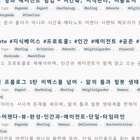
rg: 힣과 에이전트 협업 — 시간축, 지식관리, 어쏠로지
 tags:
agenda
,
agent
,
authology
,
botlog
,
denote
,
digit
orgmode
,
timeline
 문서 폴더가 아니라 시간축·메타노트·어젠다·시맨틱 메모리가 
note #지식베이스 #프로토콜: #인간 #에이전트 #공존
 tags:
botlog
,
citation
,
denote
,
digitalgarden
,
journal
,
unicode
,
workflow
식베이스 프로토콜로 재해석하며, 인간과 에이전트가 함께 읽고 쓰는
맨 프롤로그 1탄 이맥스를 넘어 - 앎의 틀과 힣봇 생
 tags:
agent
,
autholog
,
botlog
,
digitalgarden
,
emacs
,
ng
힣맨이라는 서사적 존재를 세우며, 앎의 틀과 힣봇 생태계를 연재의
-어젠다-뷰-완성-인간과-에이전트-단일-타임라인
 tags:
agenda
,
botlog
,
emacs
,
milestone
,
orchestration
,
flow
이전트 어젠다를 하나의 화면에 모아, 단일 시간축으로 읽는 통합