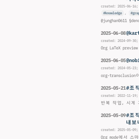
created:
2025-06-16
;
knowledge
,
gra
@junghan0611
@ka
2025-06-08
created:
2024-09-30
;
Org LaTeX pr
@no
2025-06-05
created:
2024-05-23
;
org-transc
#조
2025-05-21
created:
2022-11-19
;
반복 작업, 시계
#조
2025-05-09
내보
created:
2025-05-09
;
Org mode에서