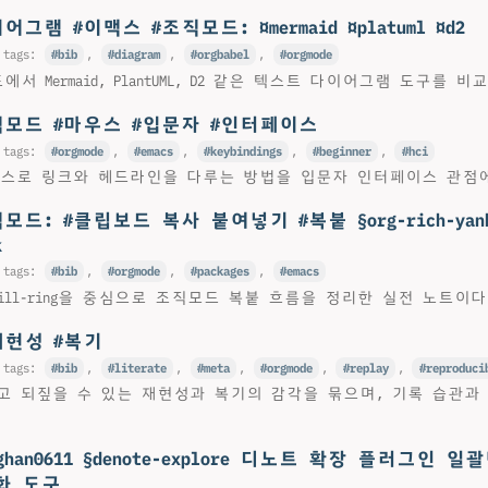
어그램 #이맥스 #조직모드: ¤mermaid ¤platuml ¤d2
 tags:
bib
,
diagram
,
orgbabel
,
orgmode
 Mermaid, PlantUML, D2 같은 텍스트 다이어그램 도구를 비
직모드 #마우스 #입문자 #인터페이스
 tags:
orgmode
,
emacs
,
keybindings
,
beginner
,
hci
서 마우스로 링크와 헤드라인을 다루는 방법을 입문자 인터페이스 관점
모드: #클립보드 복사 붙여넣기 #복붙 §org-rich-yank ◊
k
 tags:
bib
,
orgmode
,
packages
,
emacs
nk와 kill-ring을 중심으로 조직모드 복붙 흐름을 정리한 실전 노트이다
재현성 #복기
 tags:
bib
,
literate
,
meta
,
orgmode
,
replay
,
reproduci
 되짚을 수 있는 재현성과 복기의 감각을 묶으며, 기록 습관과 or
nghan0611 §denote-explore 디노트 확장 플러그인
화 도구