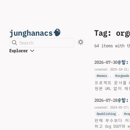
junghanacs🧠
Tag: org
Search
64 items with t
Explorer
@힣
2026-07-30
created:
2025-10-21
;
memex
,
orgmode
프로젝트 문서를 Or
원본 URL 없이 
@힣
2026-07-28
created:
2024-05-17
;
publishing
,
re
판매 부수보다 저
하고 Org SSO