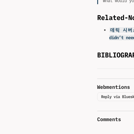
What would yo
Related-N
데릭 시버스
didn’t nee
BIBLIOGRA
Webmentions
Reply via Blues
Comments