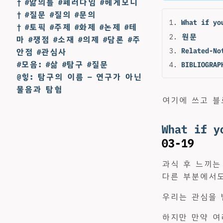
† #앎의틀 #페러다임 #헤게모니
† #질문 #질의 #문의
What if yo
† #토픽 #주제 #화제 #논제 #테
원문
마 #쟁점 #소재 #의제 #담론 #주
Related-No
안점 #관심사
#모음: #삶 #탐구 #질문
BIBLIOGRAP
@힣: 탐구의 이름 — 연구가 아닌
물음과 탐험
여기에 쓰고 블로
What if y
03-19
과식 후 느끼는
다른 부분에서도
우리는 관심을 
하지만 만약 여