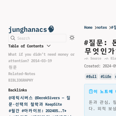
junghanacs🧠
Home
❯
notes
❯
#
Search
#질문:
Table of Contents
무엇인가
What if you didn’t need money or
ᨒ Source
ᨒ Bla
attention? 2014-03-19
Created:
2024-0
원문
Related-Notes
full
life
BIBLIOGRAPHY
Backlinks
이 노트에
@데릭시버스 @DerekSivers — 질
돈과 관심, 
문·선택의 철학과 KeepSite
다. 외적 보
#월간 #아카이브: 202405..T*