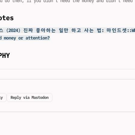
u do then, if you didn’t need the money and didn’t need 
otes
 (2024) 진짜 좋아하는 일만 하고 사는 법: 마인드셋::What
d money or attention?
PHY
ky
Reply via Mastodon