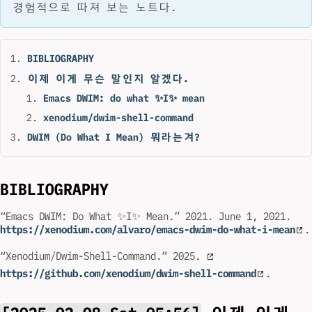
경험적으로 따져 보는 노트다.
BIBLIOGRAPHY
이제 이게 무슨 말인지 알겠다.
Emacs DWIM: do what ✨I✨ mean
xenodium/dwim-shell-command
DWIM (Do What I Mean) 뭐라는겨?
BIBLIOGRAPHY
“Emacs DWIM: Do What ✨I✨ Mean.” 2021. June 1, 2021.
https://xenodium.com/alvaro/emacs-dwim-do-what-i-mean
.
“Xenodium/Dwim-Shell-Command.” 2025.
https://github.com/xenodium/dwim-shell-command
.