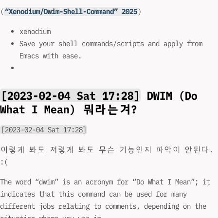
(
“Xenodium/Dwim-Shell-Command” 2025
)
xenodium
Save your shell commands/scripts and apply from
Emacs with ease.
[2023-02-04 Sat 17:28]
DWIM (Do
What I Mean) 뭐라는겨?
[2023-02-04 Sat 17:28]
이렇게 봐도 저렇게 봐도 무슨 기능인지 파악이 안된다.
:(
The word “dwim” is an acronym for “Do What I Mean”; it
indicates that this command can be used for many
different jobs relating to comments, depending on the