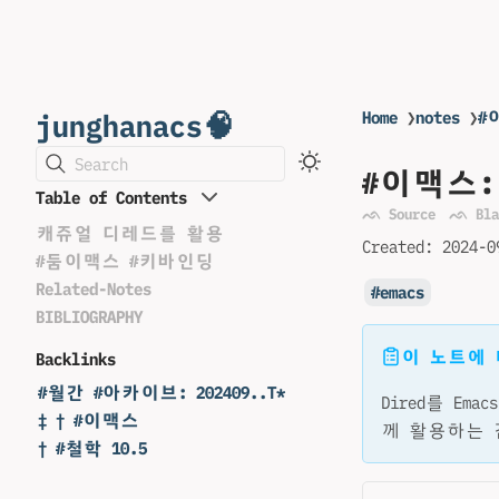
junghanacs🧠
Home
❯
notes
❯
#
Search
#이맥스
Table of Contents
ᨒ Source
ᨒ Bla
캐쥬얼 디레드를 활용
Created:
2024-0
#둠이맥스 #키바인딩
Related-Notes
emacs
BIBLIOGRAPHY
이 노트에
Backlinks
#월간 #아카이브: 202409..T*
Dired를 E
‡ † #이맥스
께 활용하는 
† #철학 10.5