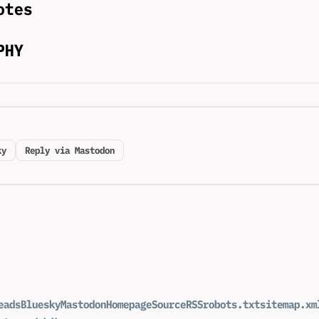
otes
PHY
ky
Reply via Mastodon
eads
Bluesky
Mastodon
Homepage
Source
RSS
robots.txt
sitemap.xm