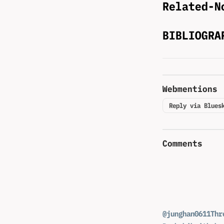
Related-N
BIBLIOGRA
Webmentions
Reply via Blues
Comments
@junghan0611
Thr