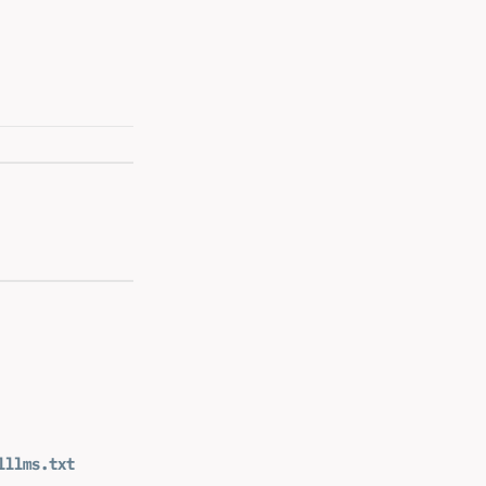
l
llms.txt