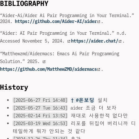
BIBLIOGRAPHY
“Aider-Ai/Aider Ai Pair Programming in Your Terminal.”
2024.
https://github.com/Aider-AI/aider
.
“Aider: AI Pair Programming in Your Terminal.” n.d.
Accessed November 5, 2024.
https://aider.chat/
.
“Matthewzmd/Aidermacs: Emacs Ai Pair Programming
Solution.” 2025.
https://github.com/MatthewZMD/aidermacs
.
History
[2025-06-27 Fri 14:48]
† #온보딩
설치
[2025-05-27 Tue 16:43]
aider 조금 더 보자
[2025-02-14 Fri 13:52]
재대로 사용한적 없다만
[2025-03-19 Wed 16:53]
리포를 뒤집어 버리니까 디
테일하게 뭐가 안되는 것 같다
[2024-12-26 Thu 11:34]
추가