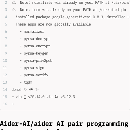
⚠️  Note: normalizer was already on your PATH at /usr/bin/
⚠️  Note: tqdm was already on your PATH at /usr/bin/tqdm
  installed package google-generativeai 0.8.3, installed u
  These apps are now globally available
    - normalizer
    - pyrsa-decrypt
    - pyrsa-encrypt
    - pyrsa-keygen
    - pyrsa-priv2pub
    - pyrsa-sign
    - pyrsa-verify
    - tqdm
done! ✨ 🌟 ✨
~ via  v20.14.0 via 🐍 v3.12.3
➜
Aider-AI/aider AI pair programming