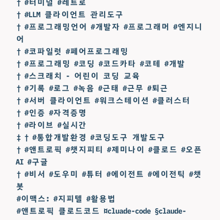
† #터미널 #레트로
† #LLM 클라이언트 관리도구
† #프로그래밍언어 #개발자 #프로그래머 #엔지니
어
† #코파일럿 #페어프로그래밍
† #프로그래밍 #코딩 #코드카타 #코테 #개발
† #스크래치 - 어린이 코딩 교육
† #기록 #로그 #녹음 #근태 #근무 #퇴근
† #서버 클라이언트 #워크스테이션 #클러스터
† #인증 #자격증명
† #라이브 #실시간
‡ † #통합개발환경 #코딩도구 개발도구
† #앤트로픽 #챗지피티 #제미나이 #클로드 #오픈
AI #구글
† #비서 #도우미 #튜터 #에이전트 #에이전틱 #챗
봇
#이맥스: #지피텔 #활용법
#앤트로픽 클로드코드 ¤cluade-code §claude-