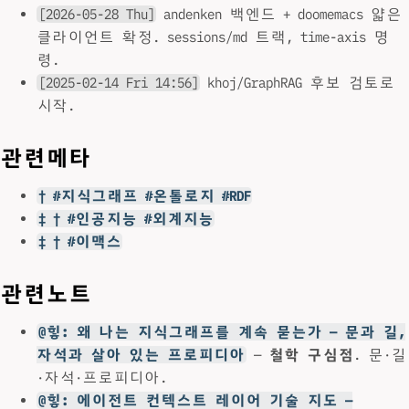
[2026-05-28 Thu]
andenken 백엔드 + doomemacs 얇은
클라이언트 확정. sessions/md 트랙, time-axis 명
령.
[2025-02-14 Fri 14:56]
khoj/GraphRAG 후보 검토로
시작.
관련메타
† #지식그래프 #온톨로지 #RDF
‡ † #인공지능 #외계지능
‡ † #이맥스
관련노트
@힣: 왜 나는 지식그래프를 계속 묻는가 — 문과 길,
자석과 살아 있는 프로피디아
—
철학 구심점
. 문·길
·자석·프로피디아.
@힣: 에이전트 컨텍스트 레이어 기술 지도 —