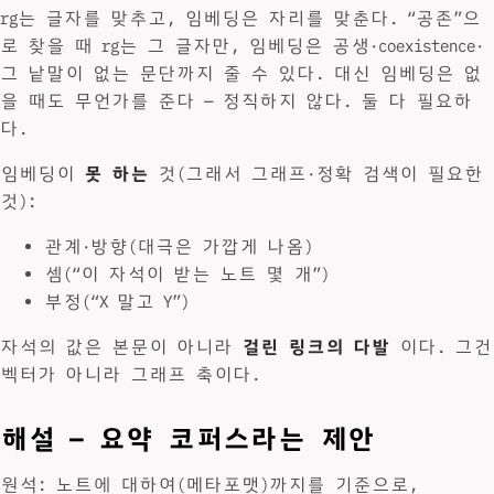
rg는 글자를 맞추고, 임베딩은 자리를 맞춘다. “공존”으
로 찾을 때 rg는 그 글자만, 임베딩은 공생·coexistence·
그 낱말이 없는 문단까지 줄 수 있다. 대신 임베딩은 없
을 때도 무언가를 준다 — 정직하지 않다. 둘 다 필요하
다.
임베딩이
못 하는
것(그래서 그래프·정확 검색이 필요한
것):
관계·방향(대극은 가깝게 나옴)
셈(“이 자석이 받는 노트 몇 개”)
부정(“X 말고 Y”)
자석의 값은 본문이 아니라
걸린 링크의 다발
이다. 그건
벡터가 아니라 그래프 축이다.
해설 — 요약 코퍼스라는 제안
원석: 노트에 대하여(메타포맷)까지를 기준으로,