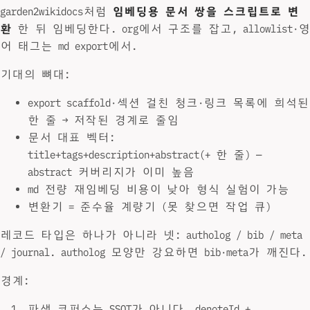
garden2wikidocs처럼
임베딩용 문서 쌍을 스크립트로 변
환
한 뒤 임베딩한다. org에서 구조를 잡고, allowlist·영
어 태그는 md export에서.
기대의 뼈대:
export scaffold·섹션 걸친 청크·링크 목록에 희석된
한 줄 → 저작된 경계로 줄임
문서 대표 벡터:
title+tags+description+abstract(+ 한 줄) —
abstract 커버리지가 이미 높음
md 전량 재임베딩 비용이 낮아 형식 실험이 가능
변환기 = 준수율 계량기 (못 찾으면 작업 큐)
레코드 타입은 하나가 아니라 넷: autholog / bib / meta
/ journal. autholog 모양만 강요하면 bib·meta가 깨진다.
경계:
파생 코퍼스는 SSOT가 아니다. denoteId +