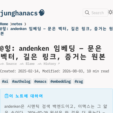
junghanacs🧠
Search
Home
❯
notes
❯
@힣: andenken 임베딩 — 문은 벡터, 길은 링크, 증거는 원
본
@힣: andenken 임베딩 — 문은
벡터, 길은 링크, 증거는 원본
ᨒ Source
ᨒ Blame
ᨒ History ↗
Created:
2025-02-14
Modified:
2026-08-03
10 min read
ai
autholog
emacs
embedding
rag
이 노트에 대하여
andenken은 시맨틱 검색 백엔드이고, 이맥스는 그 얇
은 손이다. 2026-07-29 원석은 한 걸음 더 묻는다 —