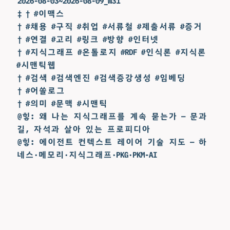
2026-08-03~2026-08-09_W31
‡ † #이맥스
† #채용 #구직 #취업 #서류철 #제출서류 #증거
† #연결 #고리 #링크 #방향 #인터넷
† #지식그래프 #온톨로지 #RDF #인식론 #지식론
#시맨틱웹
† #검색 #검색엔진 #검색증강생성 #임베딩
† #어쏠로그
† #의미 #문맥 #시맨틱
@힣: 왜 나는 지식그래프를 계속 묻는가 — 문과
길, 자석과 살아 있는 프로피디아
@힣: 에이전트 컨텍스트 레이어 기술 지도 — 하
네스·메모리·지식그래프·PKG·PKM-AI