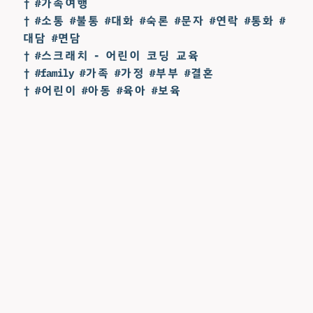
† #가족여행
† #소통 #불통 #대화 #숙론 #문자 #연락 #통화 #
대담 #면담
† #스크래치 - 어린이 코딩 교육
† #family #가족 #가정 #부부 #결혼
† #어린이 #아동 #육아 #보육