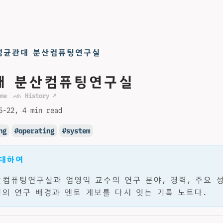
성균관대 분산컴퓨팅연구실
대 분산컴퓨팅연구실
me
ᨒ History ↗
5-22
4 min read
ng
operating
system
 대하여
컴퓨팅연구실과 엄영익 교수의 연구 분야, 경력, 주요 
신의 연구 배경과 멘토 계보를 다시 잇는 기록 노트다.