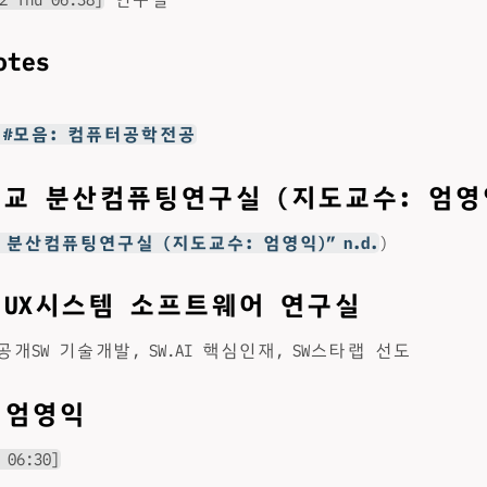
otes
 #모음: 컴퓨터공학전공
교 분산컴퓨팅연구실 (지도교수: 엄영
분산컴퓨팅연구실 (지도교수: 엄영익)” n.d.
)
: UX시스템 소프트웨어 연구실
 공개SW 기술개발, SW.AI 핵심인재, SW스타랩 선도
 엄영익
 06:30]