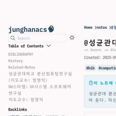
junghanacs🧠
Home
❯
notes
❯
@
Search
@성균관
Table of Contents
ᨒ Source
ᨒ Bla
BIBLIOGRAPHY
Created:
2025-0
History
Related-Notes
bib
computi
성균관대학교 분산컴퓨팅연구실
(지도교수: 엄영익)
이 노트에
SW스타랩: UX시스템 소프트웨어
연구실
성균관대 분산
지도교수: 엄영익
아 둔다. 자
Backlinks