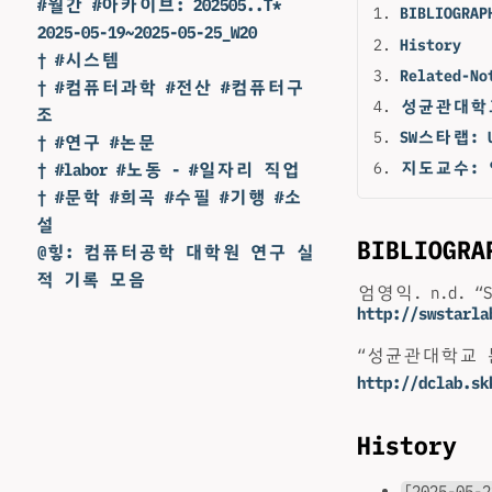
#월간 #아카이브: 202505..T*
BIBLIOGRAP
2025-05-19~2025-05-25_W20
History
† #시스템
Related-No
† #컴퓨터과학 #전산 #컴퓨터구
성균관대학
조
SW스타랩:
† #연구 #논문
지도교수:
† #labor #노동 - #일자리 직업
† #문학 #희곡 #수필 #기행 #소
설
BIBLIOGRA
@힣: 컴퓨터공학 대학원 연구 실
적 기록 모음
엄영익. n.d. “
http://swstarla
“성균관대학교 분산
http://dclab.sk
History
[2025-05-2