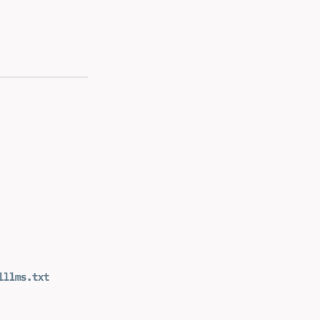
l
llms.txt