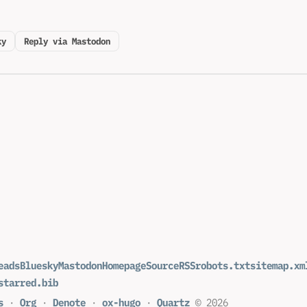
ky
Reply via Mastodon
eads
Bluesky
Mastodon
Homepage
Source
RSS
robots.txt
sitemap.xm
starred.bib
s
·
Org
·
Denote
·
ox-hugo
·
Quartz
© 2026