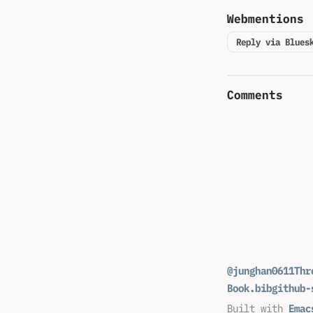
Webmentions
Reply via Blues
Comments
@junghan0611
Thr
Book.bib
github-
Built with
Emac