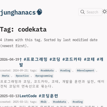
junghanacs🧠
Search
Tag: codekata
4 items with this tag. Sorted by last modified date
(newest first).
† #프로그래밍 #코딩 #코드카타 #코테 #개
2026-04-19
발
created:
2024-09-23
; tags:
codekata
,
coding
,
development
,
meta
,
practice
,
programming
프로그래밍과 코딩, 코드카타, 코테, 개발을 훈련과 실전, 에이
전틱 코딩의 연속선으로 묶는다.
LeetCode #코딩훈련
2025-03-13
created:
2025-03-13
; tags:
bib
,
codekata
,
coding