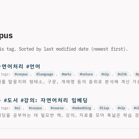
pus
is tag. Sorted by last modified date (newest first).
#자연어처리 #언어
 tags:
corpus
,
language
,
meta
,
nature
,
nlp
,
nltk
,
를 말뭉치와 형태소, 구문, 개체명 등의 층위로 분석해 계산 가
음 #도서 #강의: 자연어처리 임베딩
 tags:
ai
,
corpus
,
course
,
embedding
,
lisp
,
nlp
,
n
딩을 공부하는 데 필요한 책, 강의, 자료를 모아 폭넓은 학습 