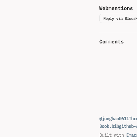
Webmentions
Reply via Blues
Comments
@junghan0611
Thr
Book.bib
github-
Built with
Emac