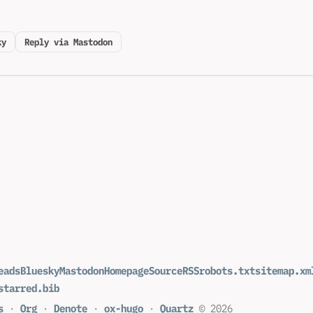
ky
Reply via Mastodon
eads
Bluesky
Mastodon
Homepage
Source
RSS
robots.txt
sitemap.xm
starred.bib
s
·
Org
·
Denote
·
ox-hugo
·
Quartz
© 2026