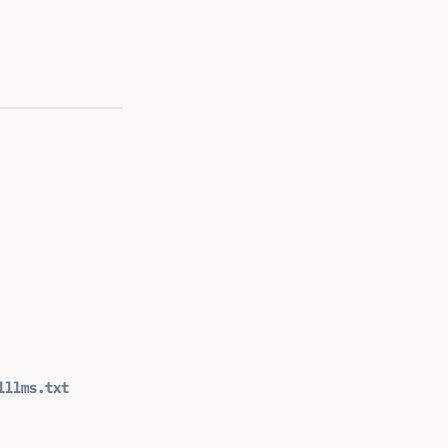
l
llms.txt