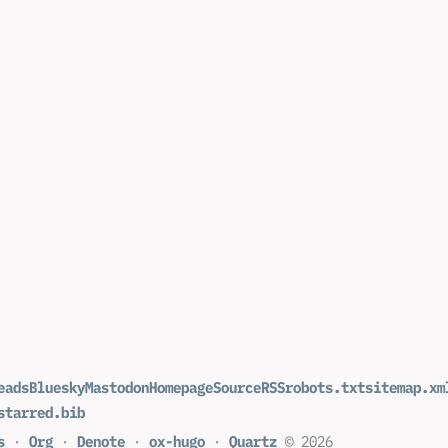
eads
Bluesky
Mastodon
Homepage
Source
RSS
robots.txt
sitemap.xm
starred.bib
s
·
Org
·
Denote
·
ox-hugo
·
Quartz
© 2026