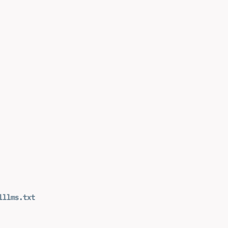
l
llms.txt