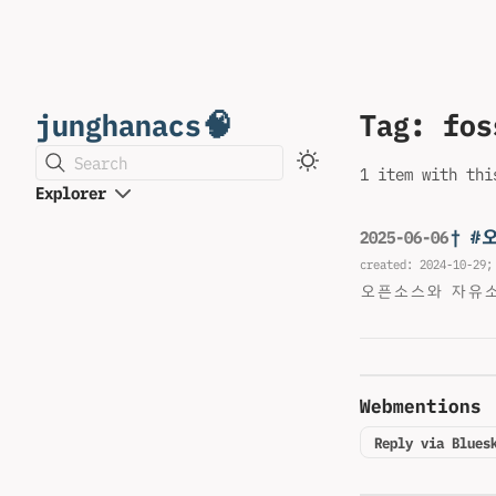
junghanacs🧠
Tag: fos
Search
1 item with thi
Explorer
† 
2025-06-06
created:
2024-10-29
;
오픈소스와 자유소
Webmentions
Reply via Blues