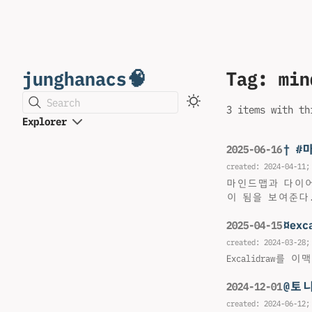
junghanacs🧠
Tag: min
Search
3 items with th
Explorer
† 
2025-06-16
created:
2024-04-11
;
마인드맵과 다이어
이 됨을 보여준다
¤ex
2025-04-15
created:
2024-03-28
;
Excalidraw
@토
2024-12-01
created:
2024-06-12
;