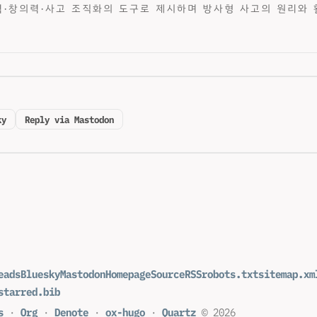
·창의력·사고 조직화의 도구로 제시하며 방사형 사고의 원리와 
ky
Reply via Mastodon
eads
Bluesky
Mastodon
Homepage
Source
RSS
robots.txt
sitemap.xm
starred.bib
s
·
Org
·
Denote
·
ox-hugo
·
Quartz
© 2026