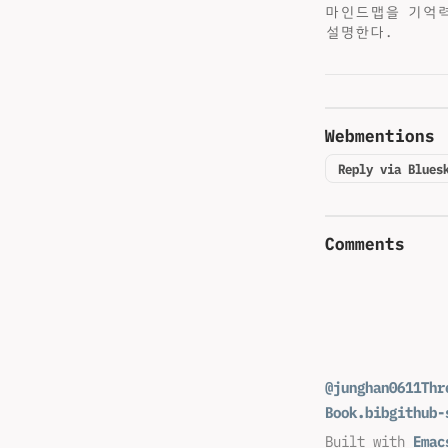
마인드맵을 기억력
설명한다.
Webmentions
Reply via Blues
Comments
@junghan0611
Thr
Book.bib
github-
Built with
Emac