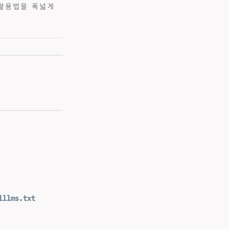
활용법을 폭넓게
l
llms.txt