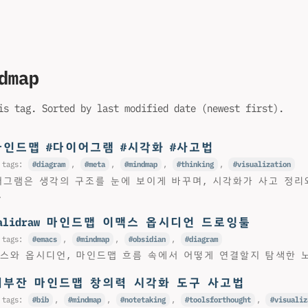
dmap
is tag. Sorted by last modified date (newest first).
#마인드맵 #다이어그램 #시각화 #사고법
 tags:
diagram
,
meta
,
mindmap
,
thinking
,
visualization
그램은 생각의 구조를 눈에 보이게 바꾸며, 시각화가 사고 정리
.
calidraw 마인드맵 이맥스 옵시디언 드로잉툴
 tags:
emacs
,
mindmap
,
obsidian
,
diagram
를 이맥스와 옵시디언, 마인드맵 흐름 속에서 어떻게 연결할지 탐색한 
니부잔 마인드맵 창의력 시각화 도구 사고법
 tags:
bib
,
mindmap
,
notetaking
,
toolsforthought
,
visualiz