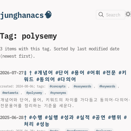
junghanacs🧠
Search
Tag: polysemy
3 items with this tag. Sorted by last modified date
(newest first).
‡ † #개념어 #단어 #용어 #어휘 #전문 #키
2026-07-27
워드 #동의어 #다의어
created:
2024-08-06
; tags:
concepts
,
easywords
,
keywords
,
metameta
,
polysemy
,
synonyms
개념어와 단어, 용어, 키워드의 차이를 가다듬고 동의어·다의어·
전문용어를 정리하는 기준을 세운다.
† #수행 #실행 #성과 #실적 #공연 #행위 #
2025-06-28
처리 #성능
created:
2025-06-28
; tags:
meta
,
performance
,
polysemy