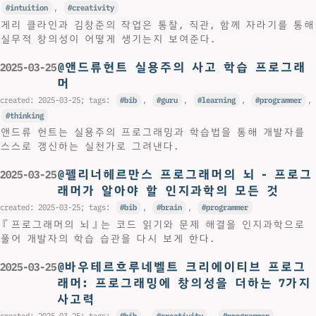
intuition
,
creativity
게리 클라인과 김창준의 작업은 통찰, 직관, 함께 자라기를 통해
실무적 창의성이 어떻게 생기는지 보여준다.
@앤드류헌트 실용주의 사고 학습 프로그래
2025-03-25
머
created:
2025-03-25
; tags:
bib
,
guru
,
learning
,
programmer
,
thinking
앤드류 헌트는 실용주의 프로그래밍과 학습법을 통해 개발자를
스스로 갱신하는 실천가로 그려낸다.
@펠리너헤르만스 프로그래머의 뇌 - 프로그
2025-03-25
래머가 알아야 할 인지과학의 모든 것
created:
2025-03-25
; tags:
bib
,
brain
,
programmer
『프로그래머의 뇌』는 코드 읽기와 문제 해결을 인지과학으로
풀어 개발자의 학습 습관을 다시 보게 한다.
@바우테르흐루네벨트 크리에이티브 프로그
2025-03-25
래머: 프로그래밍에 창의성을 더하는 7가지
사고력
created:
2025-03-25
; tags:
bib
,
creativity
,
programmer