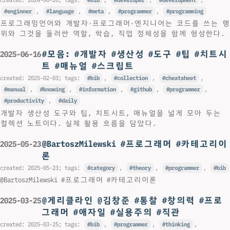
enginner
,
language
,
meta
,
programmer
,
programming
프로그래밍언어와 개발자·프로그래머·엔지니어는 코드를 쓰는 행
위와 그것을 둘러싼 역할, 학습, 직업 정체성을 함께 형성한다.
#모음: #개발자 #생산성 #도구 #팁 #치트시
2025-06-16
트 #매뉴얼 #스크립트
created:
2025-02-03
; tags:
bib
,
collection
,
cheatsheet
,
manual
,
knowing
,
information
,
github
,
programmer
,
productivity
,
daily
개발자 생산성 도구와 팁, 치트시트, 매뉴얼을 넓게 모아 두는
컬렉션 노트이다. 실제 활용 흐름을 담았다.
@BartoszMilewski #프로그래머 #카테고리이
2025-05-23
론
created:
2025-05-23
; tags:
category
,
theory
,
programmer
,
bib
@BartoszMilewski #프로그래머 #카테고리이론
@게리클라인 @김창준 #통찰 #창의력 #프로
2025-03-25
그래머 #애자일 #실용주의 #직관
created:
2025-03-25
; tags:
bib
,
programmer
,
thinking
,