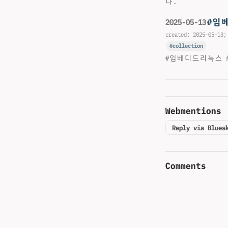
다.
#임
2025-05-13
created:
2025-05-13
;
collection
#임베디드리눅스 #
Webmentions
Reply via Blues
Comments