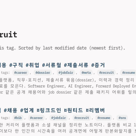
ruit
is tag. Sorted by last modified date (newest first).
#채용 #구직 #취업 #서류철 #제출서류 #증거
 tags:
career
,
dossier
,
jobfair
,
meta
,
recruit
,
resume
플랫폼, 직무·포지션, 제출서류 묶음(dossier), 이력과 경력 정
. Software Engineer, AI Engineer, Forward Deployed Engi
ngineer 같은 공개 채용어와 job dossier 같은 제출 패키지 어휘를
직 #채용 #업계 ¤링크드인 ¤원티드 ¤리멤버
 tags:
bib
,
career
,
jobfair
,
recruit
,
resume
,
sns
 커리어 플랫폼과 소셜 채널을 정리한 노트이다. 플랫폼 비교 llm
이보다 한 인간의 시간축을 여러 공개면에 어떻게 판본화할지를 