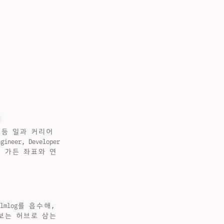
리 등 일과 커리어
neer, Developer
 힣의 가든 좌표와 연
log를 흡수해,
보는 허브로 삼는