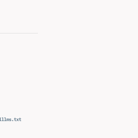
l
llms.txt