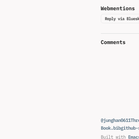
Webmentions
Reply via Blues
Comments
@junghan0611
Thr
Book.bib
github-
Built with
Emac