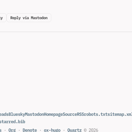
ky
Reply via Mastodon
eads
Bluesky
Mastodon
Homepage
Source
RSS
robots.txt
sitemap.xm
starred.bib
s
·
Org
·
Denote
·
ox-hugo
·
Quartz
© 2026