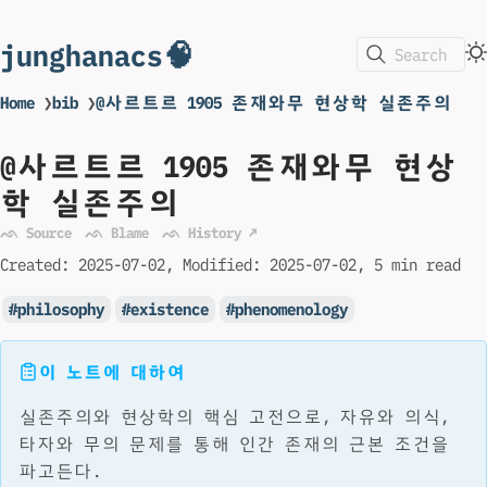
junghanacs🧠
Search
Home
❯
bib
❯
@사르트르 1905 존재와무 현상학 실존주의
@사르트르 1905 존재와무 현상
학 실존주의
ᨒ Source
ᨒ Blame
ᨒ History ↗
Created:
2025-07-02
Modified:
2025-07-02
5 min read
philosophy
existence
phenomenology
이 노트에 대하여
실존주의와 현상학의 핵심 고전으로, 자유와 의식,
타자와 무의 문제를 통해 인간 존재의 근본 조건을
파고든다.