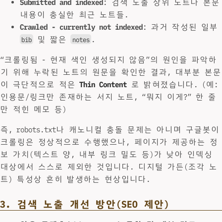
Submitted and indexed
: 검색 노출 상위 노트나 본문
내용이 충실한 최근 노트들.
Crawled - currently not indexed
: 과거 작성된 일부
및 짧은
.
bib
notes
“크롤링됨 - 현재 색인 생성되지 않음”의 원인을 파악하
기 위해 누락된 노트의 원문을 확인한 결과, 대부분 본문
이 극단적으로 적은
Thin Content
로 밝혀졌습니다. (예:
인용문/링크만 존재하는 서지 노트, “뭐지 이게?” 한 줄
만 적힌 메모 등)
즉, robots.txt나 캐노니컬 충돌 문제는 아니며 구글봇이
크롤링은 정상적으로 수행했으나, 페이지가 제공하는 정
보 가치(텍스트 양, 내부 링크 밀도 등)가 낮아 인덱싱
대상에서 스스로 제외한 것입니다. 디지털 가든(조각 노
트) 특성상 흔히 발생하는 현상입니다.
3. 검색 노출 개선 방안(SEO 제안)