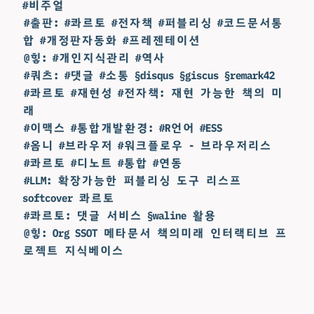
#비주얼
#출판: #콰르토 #전자책 #퍼블리싱 #코드문서통
합 #개정판자동화 #프레젠테이션
@힣: #개인지식관리 #역사
#쿼츠: #댓글 #소통 §disqus §giscus §remark42
#콰르토 #재현성 #전자책: 재현 가능한 책의 미
래
#이맥스 #통합개발환경: #R언어 #ESS
#옴니 #브라우저 #워크플로우 - 브라우저리스
#콰르토 #디노트 #통합 #연동
#LLM: 확장가능한 퍼블리싱 도구 리스프
softcover 콰르토
#콰르토: 댓글 서비스 §waline 활용
@힣: Org SSOT 메타문서 책의미래 인터랙티브 프
로젝트 지식베이스