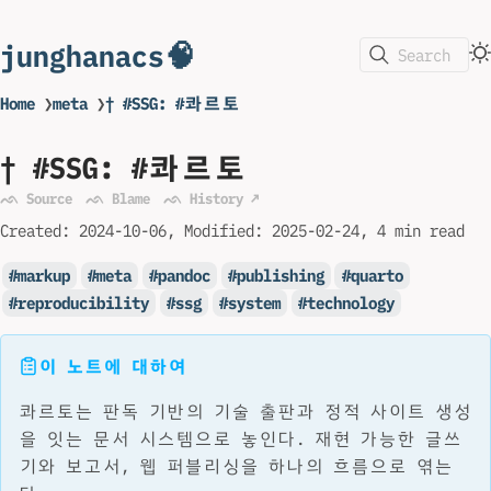
junghanacs🧠
Search
Home
❯
meta
❯
† #SSG: #콰르토
† #SSG: #콰르토
ᨒ Source
ᨒ Blame
ᨒ History ↗
Created:
2024-10-06
Modified:
2025-02-24
4 min read
markup
meta
pandoc
publishing
quarto
reproducibility
ssg
system
technology
이 노트에 대하여
콰르토는 판독 기반의 기술 출판과 정적 사이트 생성
을 잇는 문서 시스템으로 놓인다. 재현 가능한 글쓰
기와 보고서, 웹 퍼블리싱을 하나의 흐름으로 엮는