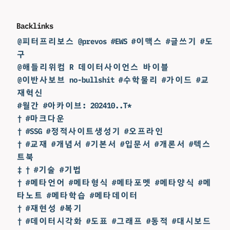
Backlinks
@피터프리보스 @prevos #EWS #이맥스 #글쓰기 #도
구
@해들리위컴 R 데이터사이언스 바이블
@이반사보브 no-bullshit #수학물리 #가이드 #교
재혁신
#월간 #아카이브: 202410..T*
† #마크다운
† #SSG #정적사이트생성기 #오프라인
† #교재 #개념서 #기본서 #입문서 #개론서 #텍스
트북
‡ † #기술 #기법
† #메타언어 #메타형식 #메타포멧 #메타양식 #메
타노트 #메타학습 #메타데이터
† #재현성 #복기
† #데이터시각화 #도표 #그래프 #동적 #대시보드