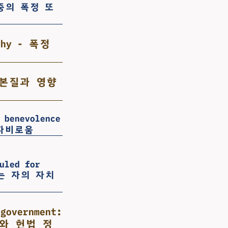
 대중의 폭정 또
rchy - 폭정
치의 본질과 영향
 benevolence
 자비로움
uled for
받는 자의 자치
 government:
 정부와 헌법 정