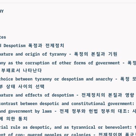
HY
tes
and Despotism 폭정과 전제정치
 nature and origin of tyranny - 폭정의 본질과 기원
anny as the corruption of other forms of government
 부패로서 나타난다
 choice between tyranny or despotism and anarchy -
부 상태 사이의 선택
 nature and effects of despotism - 전제정치의 본질과 영향
contrast between despotic and constitutional government:
n and government by laws - 전제 정부와 헌법 정부의 대조
에 의한 통치
rial rule as despotic, and as tyrannical or benevolent: 
ment of con- quered peoples or colonies - 전제적이며