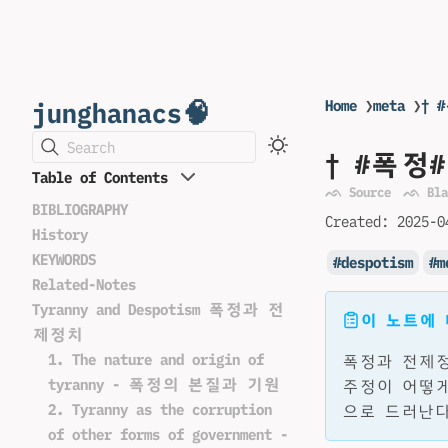
junghanacs🧠
Home
❯
meta
❯
† 
Search
† #폭정
Table of Contents
ᨒ Source
ᨒ Bla
BIBLIOGRAPHY
Created:
2025-0
History
KEYWORDS
despotism
m
Related-Notes
Tyranny and Despotism 폭정과 전
이 노트에
제정치
1. The nature and origin of
폭정과 전제정
tyranny - 폭정의 본질과 기원
주정이 어떻게
2. Tyranny as the corruption
으로 드러난다
of other forms of government -