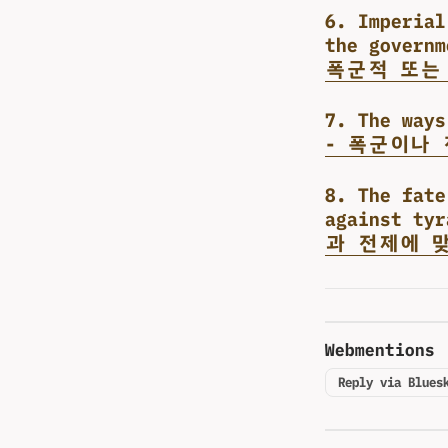
6. Imperial
the govern
폭군적 또는
7. The ways
- 폭군이나
8. The fate
against ty
과 전제에 
Webmentions
Reply via Blues