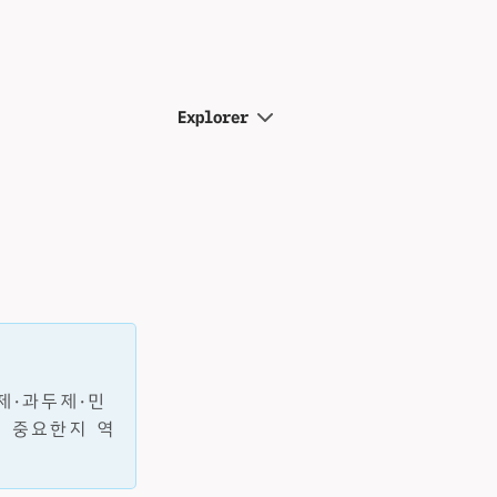
Explorer
제·과두제·민
왜 중요한지 역