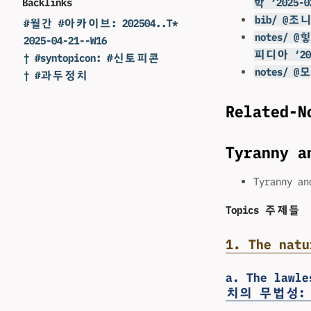
학 ‘2025-0
Backlinks
bib/ @조
#월간 #아카이브: 202504..T*
notes/
2025-04-21--W16
피디아 ‘2025
† #syntopicon: #신토피콘
notes/ 
† #과두정치
Related-N
Tyranny
Tyranny a
Topics 주제들
1. The na
a. The lawl
치의 무법성: