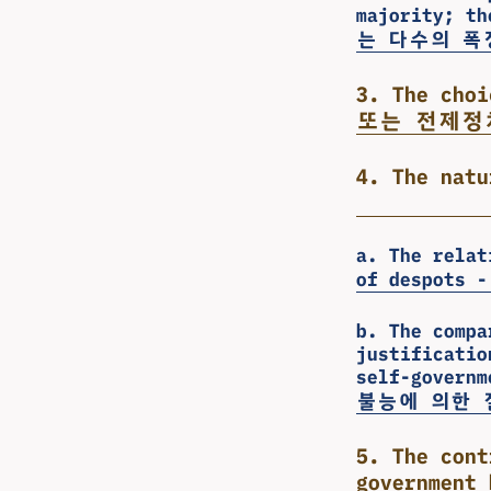
majority; 
는 다수의 폭
3. The cho
또는 전제정
4. The na
a. The relat
of despo
b. The compa
justificatio
self-gov
불능에 의한 
5. The cont
governmen