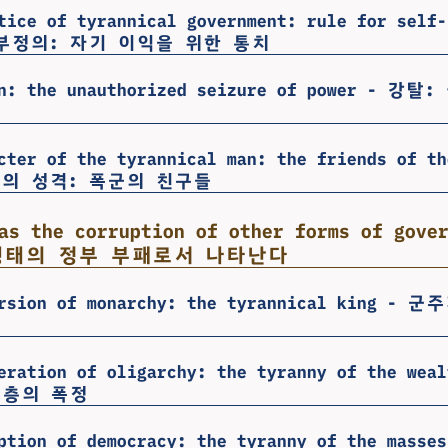
tice of tyrannical government: rule for self-
부정의: 자기 이익을 위한 통치
on: the unauthorized seizure of power - 
cter of the tyrannical man: the friends of th
의 성격: 폭군의 친구들
as the corruption of other forms of gove
형태의 정부 부패로서 나타난다
ersion of monarchy: the tyrannical king 
neration of oligarchy: the tyranny of the w
유층의 폭정
ption of democracy: the tyranny of the masses