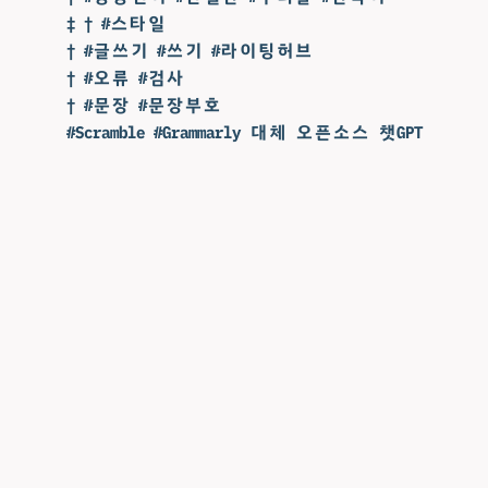
‡ † #스타일
† #글쓰기 #쓰기 #라이팅허브
† #오류 #검사
† #문장 #문장부호
#Scramble #Grammarly 대체 오픈소스 챗GPT