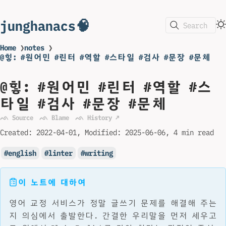
junghanacs🧠
Search
Home
❯
notes
❯
@힣: #원어민 #린터 #역할 #스타일 #검사 #문장 #문체
@힣: #원어민 #린터 #역할 #스
타일 #검사 #문장 #문체
ᨒ Source
ᨒ Blame
ᨒ History ↗
Created:
2022-04-01
Modified:
2025-06-06
4 min read
english
linter
writing
이 노트에 대하여
영어 교정 서비스가 정말 글쓰기 문제를 해결해 주는
지 의심에서 출발한다. 간결한 우리말을 먼저 세우고