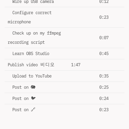
Wire up USB camera
0:12
Configure correct
0:23
microphone
Check up on my ffmpeg
0:07
recording script
Learn OBS Studio
0:45
Publish video 비디오
1:47
Upload to YouTube
0:35
Post on 🐘
0:25
Post on 🐦
0:24
Post on 🔗
0:23