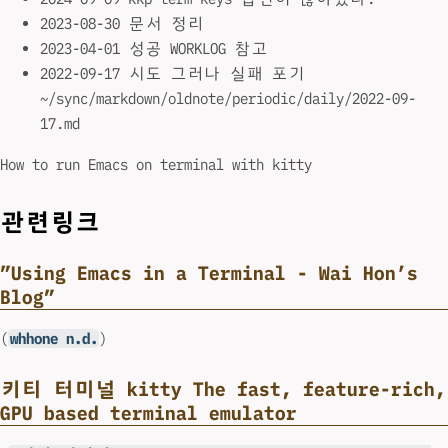
2023-08-30 문서 정리
2023-04-01 성공 WORKLOG 참고
2022-09-17 시도 그러나 실패 포기
~/sync/markdown/oldnote/periodic/daily/2022-09-
17.md
How to run Emacs on terminal with kitty
관련링크
”Using Emacs in a Terminal - Wai Hon’s
Blog”
(
whhone n.d.
)
키티 터미널 kitty The fast, feature-rich,
GPU based terminal emulator