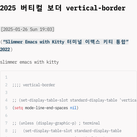
2025 버티컬 보더 vertical-border
[2025-01-26 Sun 19:03]
(
“Slimmer Emacs with Kitty 터미널 이맥스 키티 통합”
2022
)
slimmer emacs with kitty
;;;; vertical-border
;; (set-display-table-slot standard-display-table 'vertica
(
setq
 mode-line-end-spaces 
nil
)
;; (unless (display-graphic-p) ; terminal
;;   (set-display-table-slot standard-display-table