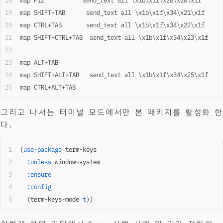
map F12           send_text all \x1b\x1f\x28\x20\x1f
map SHIFT+TAB      send_text all \x1b\x1f\x34\x21\x1f
map CTRL+TAB       send_text all \x1b\x1f\x34\x22\x1f
map SHIFT+CTRL+TAB  send_text all \x1b\x1f\x34\x23\x1f
map ALT+TAB                                               
map SHIFT+ALT+TAB   send_text all \x1b\x1f\x34\x25\x1f
map CTRL+ALT+TAB                                          
그리고 나서는 터미널 모드에서만 본 패키지를 활성화 한
다.
(
use-package
 term-keys
  :unless
 window-system
  :ensure
  :config
  (term-keys-mode 
t
))