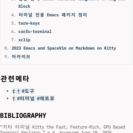
Block
터미널 전용 Emacs 패키지 정리
term-keys
corfu-terminal
xclip
2023 Emacs and SpaceVim on Markdown on Kitty
아카이브
관련메타
‡ † #도구
† #터미널 #레트로
BIBLIOGRAPHY
“키티 터미널 Kitty the Fast, Feature-Rich, GPU Based
Terminal Emulator.” n.d. Accessed June 18, 2025.