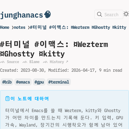
junghanacs🧠
Search
Home
❯
notes
❯
#터미널 #이맥스: ¤Wezterm ¤Ghostty ¤kitty
#터미널 #이맥스: ¤Wezterm
¤Ghostty ¤kitty
ᨒ Source
ᨒ Blame
ᨒ History ↗
Created:
2023-08-30
Modified:
2026-04-17
9 min read
bib
emacs
gpu
terminal
이 노트에 대하여
터미널에서 Emacs를 쓸 때 Wezterm, kitty와 Ghostty
가 어떤 차이를 만드는지 기록해 둔다. 키 입력, GPU
가속, Wayland, 장기간의 시행착오가 함께 남아 있어