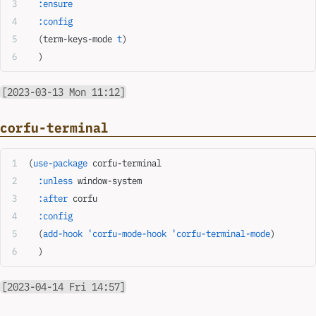
  :ensure
  :config
  (term-keys-mode 
t
)
  )
[2023-03-13 Mon 11:12]
corfu-terminal
(
use-package
 corfu-terminal
  :unless
 window-system
  :after
 corfu
  :config
  (
add-hook
 'corfu-mode-hook
 'corfu-terminal-mode
)
  )
[2023-04-14 Fri 14:57]