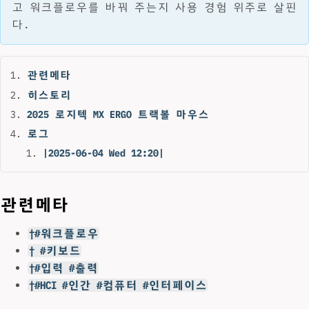
고 워크플로우를 바꿔 주는지 사용 경험 위주로 살핀
다.
관련메타
히스토리
2025 로지텍 MX ERGO 트랙볼 마우스
로그
|2025-06-04 Wed 12:20|
관련메타
†#워크플로우
† #키보드
†#입력 #출력
†#HCI #인간 #컴퓨터 #인터페이스