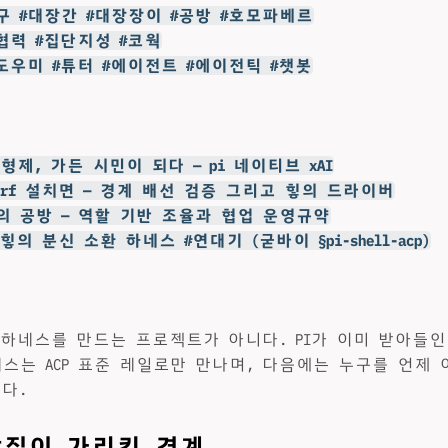
도구 #대장간 #대장장이 #공방 #호모파베르
#협력 #집단지성 #코웍
#도우미 #튜터 #에이전트 #에이전틱 #챗봇
k 형제, 가든 시민이 되다 — pi 네이티브 xAI
twurf 설치면 — 경계 배선 검증 그리고 힣의 드라이버
신의 공방 — 역할 기반 조율과 협업 운영규약
f: 힣의 분신 소환 하네스 #연대기 (굳바이 §pi-shell-acp)
모든 하네스를 만드는 프로젝트가 아니다. PI가 이미 받아들
네스는 ACP 표준 레일로만 만나며, 다음에는 누구를 언제
든다.
삽질이 가리킨 경계