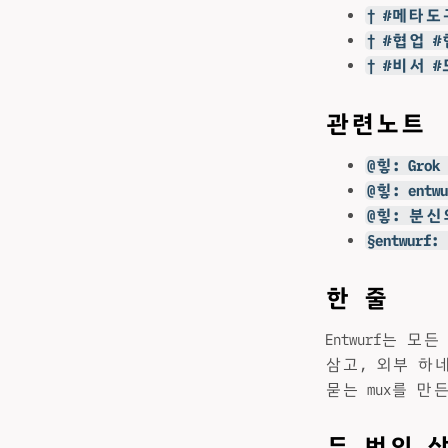
† #메타
† #협업 
† #비서 
관련노트
@힣: Gro
@힣: en
@힣: 분
§entwur
한 줄
Entwurf는 
삼고, 외부 하
묻는 mux를 만
두 번의 