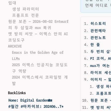
업대
언제 어디로 
생성 파라미터
프롬프트 전문
원문 보존 — 2026-08-02 Entwurf
히스토리
의 두 삽질과 mux 복귀
관련메타
옛 방의 씨앗 — 이맥스 안의 AI
관련노트
코딩도구
한 줄
ARCHIVE
두 번의 삽
Emacs in the Golden Age of
LLMs
PI 코어, A
2025 이맥스 인공지능 코딩도
mux가 여
구 역량
라이브 세
2024 이맥스에서 코파일럿 개
이미지 — 
발
생성 파
Backlinks
프롬프트
Home: Digital Garden🏡
원문 보존 — 
#월간 #아카이브: 202406..T*
옛 방의 씨