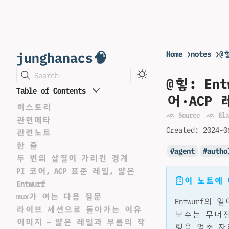
junghanacs🧠
Home
❯
notes
❯
@
Search
@힣: E
Table of Contents
어·ACP
히스토리
ᨒ Source
ᨒ Bla
관련메타
Created:
2024-0
관련노트
한 줄
agent
autho
두 번의 삽질이 가리킨 경계
PI 코어, ACP 표준 레일, 얇은
이 노트에
Entwurf
mux가 여는 다음 질문
Entwurf의
라이브 세션으로 돌아가는 이유
보수는 무너진다
이미지 — 얇은 레일과 부름의 작
링을 멈춘 자