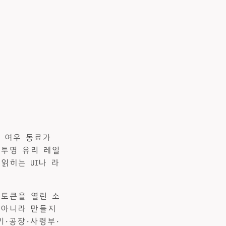
족 여우 동료가
 투명 유리 레일
읽히는 UI나 라
 토큰을 열린 소
 아니라 만들지
기·공장·사령부·