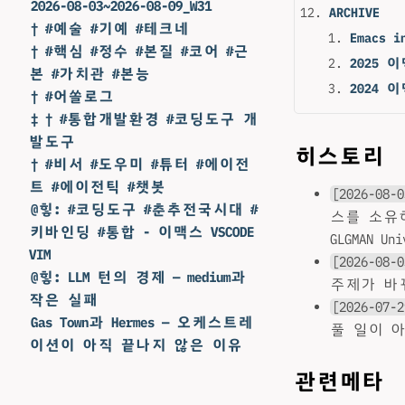
2026-08-03~2026-08-09_W31
ARCHIVE
† #예술 #기예 #테크네
Emacs i
† #핵심 #정수 #본질 #코어 #근
2025
본 #가치관 #본능
2024
† #어쏠로그
‡ † #통합개발환경 #코딩도구 개
발도구
히스토리
† #비서 #도우미 #튜터 #에이전
트 #에이전틱 #챗봇
[2026-08-0
@힣: #코딩도구 #춘추전국시대 #
스를 소유하
키바인딩 #통합 - 이맥스 VSCODE
GLGMAN 
VIM
[2026-08-0
@힣: LLM 턴의 경제 — medium과
주제가 바뀌
작은 실패
[2026-07-2
Gas Town과 Hermes — 오케스트레
풀 일이 
이션이 아직 끝나지 않은 이유
관련메타