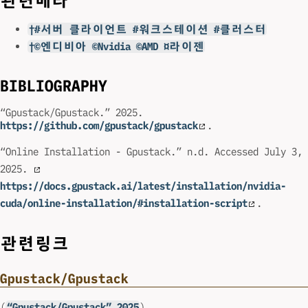
관련메타
†#서버 클라이언트 #워크스테이션 #클러스터
†©엔디비아 ©Nvidia ©AMD ¤라이젠
BIBLIOGRAPHY
“Gpustack/Gpustack.” 2025.
https://github.com/gpustack/gpustack
.
“Online Installation - Gpustack.” n.d. Accessed July 3,
2025.
https://docs.gpustack.ai/latest/installation/nvidia-
cuda/online-installation/#installation-script
.
관련링크
Gpustack/Gpustack
(
“Gpustack/Gpustack” 2025
)